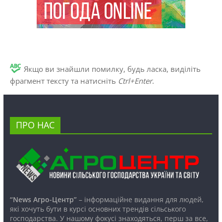
Якщо ви знайшли помилку, будь ласка, виділіть
фрагмент тексту та натисніть
Ctrl+Enter
.
ПРО НАС
“News Агро-Центр”
– інформаційне видання для людей,
які хочуть бути в курсі основних трендів сільського
господарства. У нашому фокусі знаходяться, перш за все,