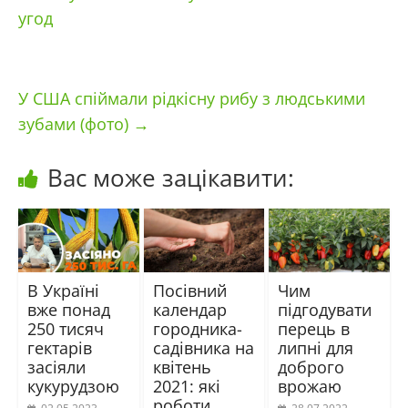
угод
У США спіймали рідкісну рибу з людськими
зубами (фото)
→
Вас може зацікавити:
В Україні
Посівний
Чим
вже понад
календар
підгодувати
250 тисяч
городника-
перець в
гектарів
садівника на
липні для
засіяли
квітень
доброго
кукурудзою
2021: які
врожаю
роботи