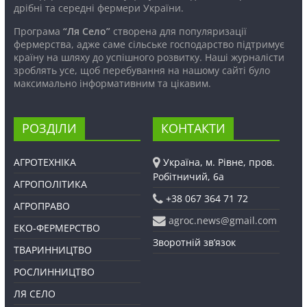
дрібні та середні фермери України.
Програма
“Ля Село”
створена для популяризації
фермерства, адже саме сільське господарство підтримує
країну на шляху до успішного розвитку. Наші журналісти
зроблять усе, щоб перебування на нашому сайті було
максимально інформативним та цікавим.
РОЗДІЛИ
КОНТАКТИ
АГРОТЕХНІКА
Україна, м. Рівне, пров.
Робітничий, 6а
АГРОПОЛІТИКА
+38 067 364 71 72
АГРОПРАВО
agroc.news@gmail.com
ЕКО-ФЕРМЕРСТВО
Зворотній зв’язок
ТВАРИННИЦТВО
РОСЛИННИЦТВО
ЛЯ СЕЛО