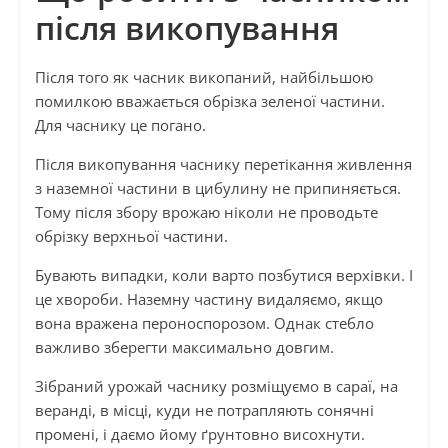
після викопування
Після того як часник викопаний, найбільшою
помилкою вважається обрізка зеленої частини.
Для часнику це погано.
Після викопування часнику перетікання живлення
з наземної частини в цибулину не припиняється.
Тому після збору врожаю ніколи не проводьте
обрізку верхньої частини.
Бувають випадки, коли варто позбутися верхівки. І
це хвороби. Наземну частину видаляємо, якщо
вона вражена пероноспорозом. Однак стебло
важливо зберегти максимально довгим.
Зібраний урожай часнику розміщуємо в сараї, на
веранді, в місці, куди не потрапляють сонячні
промені, і даємо йому ґрунтовно висохнути.