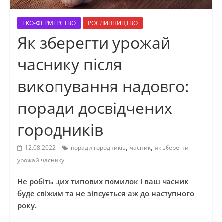
ЕКО-ФЕРМЕРСТВО
РОСЛИННИЦТВО
Як зберегти урожай
часнику після
викопування надовго:
поради досвідчених
городників
,
,
12.08.2022
поради городників
часник
як зберегти
урожай часнику
Не робіть цих типових помилок і ваш часник
буде свіжим та не зіпсується аж до наступного
року.