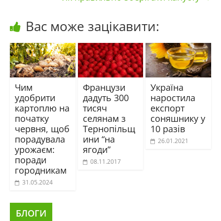
Вас може зацікавити:
Чим
Французи
Україна
удобрити
дадуть 300
наростила
картоплю на
тисяч
експорт
початку
селянам з
соняшнику у
червня, щоб
Тернопільщ
10 разів
порадувала
ини “на
26.01.2021
урожаєм:
ягоди”
поради
08.11.2017
городникам
31.05.2024
БЛОГИ