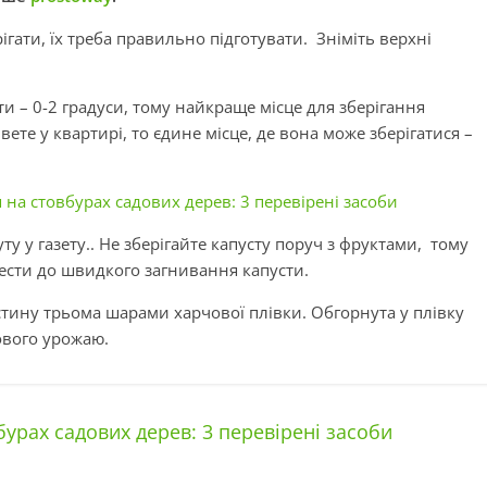
ігати, їх треба правильно підготувати. Зніміть верхні
и – 0-2 градуси, тому найкраще місце для зберігання
вете у квартирі, то єдине місце, де вона може зберігатися –
а стовбурах садових дерев: 3 перевірені засоби
уту у газету.. Не зберігайте капусту поруч з фруктами, тому
ести до швидкого загнивання капусти.
стину трьома шарами харчової плівки. Обгорнута у плівку
нового урожаю.
рах садових дерев: 3 перевірені засоби