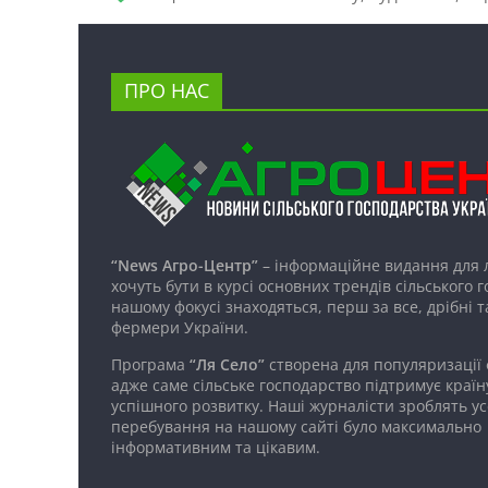
ПРО НАС
“News Агро-Центр”
– інформаційне видання для 
хочуть бути в курсі основних трендів сільського 
нашому фокусі знаходяться, перш за все, дрібні т
фермери України.
Програма
“Ля Село”
створена для популяризації
адже саме сільське господарство підтримує країн
успішного розвитку. Наші журналісти зроблять ус
перебування на нашому сайті було максимально
інформативним та цікавим.