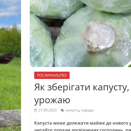
РОСЛИННИЦТВО
Як зберігати капусту
урожаю
,
21.09.2023
капуста
поради
Капуста може долежати майже до нового у
читайте поради досвідчених господинь, 