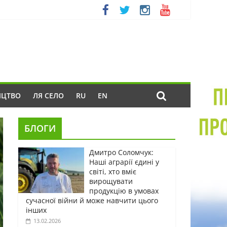
ИЦТВО
ЛЯ СЕЛО
RU
EN
БЛОГИ
Дмитро Соломчук:
Наші аграрії єдині у
світі, хто вміє
вирощувати
продукцію в умовах
сучасної війни й може навчити цього
інших
13.02.2026