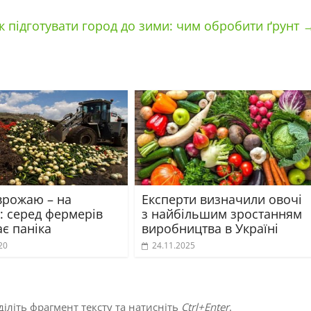
к підготувати город до зими: чим обробити ґрунт
врожаю – на
Експерти визначили овочі
: серед фермерів
з найбільшим зростанням
є паніка
виробництва в Україні
20
24.11.2025
іліть фрагмент тексту та натисніть
Ctrl+Enter
.