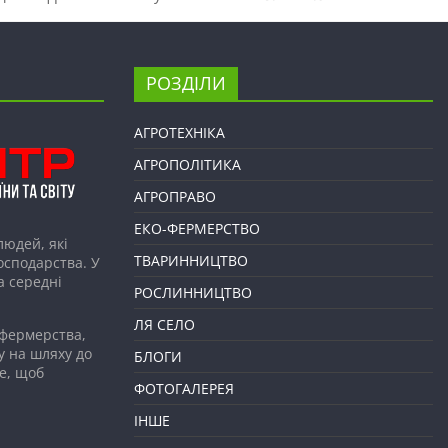
РОЗДІЛИ
АГРОТЕХНІКА
АГРОПОЛІТИКА
АГРОПРАВО
ЕКО-ФЕРМЕРСТВО
людей, які
ТВАРИННИЦТВО
господарства. У
а середні
РОСЛИННИЦТВО
ЛЯ СЕЛО
 фермерства,
у на шляху до
БЛОГИ
е, щоб
ФОТОГАЛЕРЕЯ
ІНШЕ