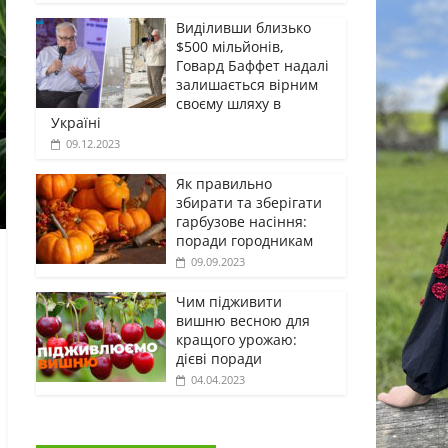
Виділивши близько
$500 мільйонів,
Говард Баффет надалі
залишається вірним
своєму шляху в
Україні
09.12.2023
Як правильно
збирати та зберігати
гарбузове насіння:
поради городникам
09.09.2023
Чим підживити
вишню весною для
кращого урожаю:
дієві поради
04.04.2023