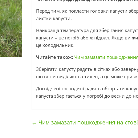
Перед тим, як покласти головки капусти збер
листки капусти.
Найкраща температура для зберігання капуст
капусти – це погріб або ж підвал. Якщо ви жи
це холодильник.
Читайте також:
Чим замазати пошкодження н
Зберігати капусту радять в сітках або заверн
що вони виділяють етилен, а це може призв
Досвідчені господині радять обгортати капу
капуста зберігається у погребі до весни до 
←
Чим замазати пошкодження на стовбу