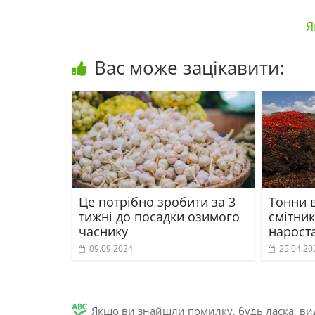
Я
Вас може зацікавити:
Це потрібно зробити за 3
Тонни 
тижні до посадки озимого
смітник
часнику
нароста
09.09.2024
25.04.20
Якщо ви знайшли помилку, будь ласка, вид