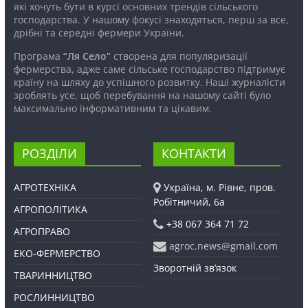
які хочуть бути в курсі основних трендів сільського
господарства. У нашому фокусі знаходяться, перш за все,
дрібні та середні фермери України.
Програма
“Ля Село”
створена для популяризації
фермерства, адже саме сільське господарство підтримує
країну на шляху до успішного розвитку. Наші журналісти
зроблять усе, щоб перебування на нашому сайті було
максимально інформативним та цікавим.
РОЗДІЛИ
КОНТАКТИ
АГРОТЕХНІКА
Україна, м. Рівне, пров.
Робітничий, 6а
АГРОПОЛІТИКА
+38 067 364 71 72
АГРОПРАВО
agroc.news@gmail.com
ЕКО-ФЕРМЕРСТВО
Зворотній зв’язок
ТВАРИННИЦТВО
РОСЛИННИЦТВО