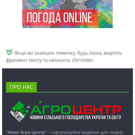
Якщо ви знайшли помилку, будь ласка, виділіть
фрагмент тексту та натисніть
Ctrl+Enter
.
ПРО НАС
“News Агро-Центр”
– інформаційне видання для людей,