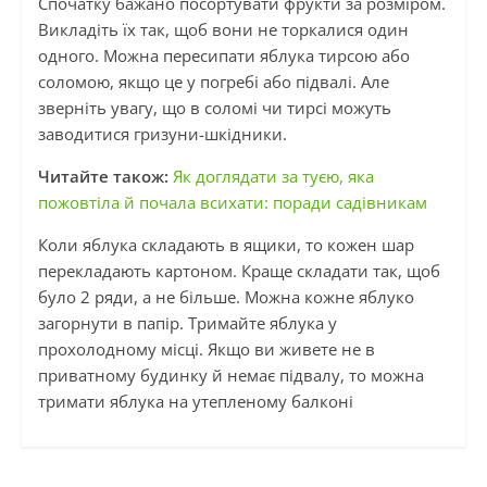
Спочатку бажано посортувати фрукти за розміром.
Викладіть їх так, щоб вони не торкалися один
одного. Можна пересипати яблука тирсою або
соломою, якщо це у погребі або підвалі. Але
зверніть увагу, що в соломі чи тирсі можуть
заводитися гризуни-шкідники.
Читайте також:
Як доглядати за туєю, яка
пожовтіла й почала всихати: поради садівникам
Коли яблука складають в ящики, то кожен шар
перекладають картоном. Краще складати так, щоб
було 2 ряди, а не більше. Можна кожне яблуко
загорнути в папір. Тримайте яблука у
прохолодному місці. Якщо ви живете не в
приватному будинку й немає підвалу, то можна
тримати яблука на утепленому балконі