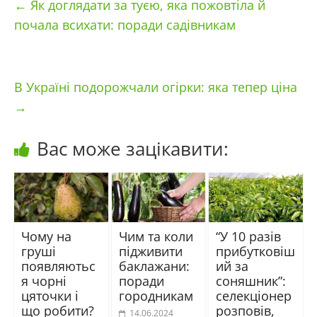
←
Як доглядати за туєю, яка пожовтіла й
почала всихати: поради садівникам
В Україні подорожчали огірки: яка тепер ціна
→
Вас може зацікавити:
Чому на
Чим та коли
“У 10 разів
груші
підживити
прибутковіш
появляютьс
баклажани:
ий за
я чорні
поради
соняшник”:
цяточки і
городникам
селекціонер
що робити?
розповів,
14.06.2024