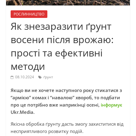
РОСЛИННИЦТВО
Як знезаразити ґрунт
восени після врожаю:
прості та ефективні
методи
08.10.2024
ґрунт
Якщо ви не хочете наступного року стикатися з
“армією” комах і “навалою” хвороб, то подбати
про це потрібно вже наприкінці осені,
інформує
Ukr.Media.
Якісна обробка ґрунту дасть змогу захиститися від
несприятливого розвитку подій.