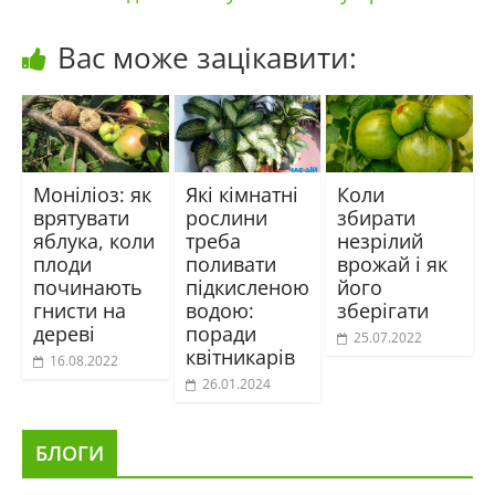
Вас може зацікавити:
Моніліоз: як
Які кімнатні
Коли
врятувати
рослини
збирати
яблука, коли
треба
незрілий
плоди
поливати
врожай і як
починають
підкисленою
його
гнисти на
водою:
зберігати
дереві
поради
25.07.2022
квітникарів
16.08.2022
26.01.2024
БЛОГИ