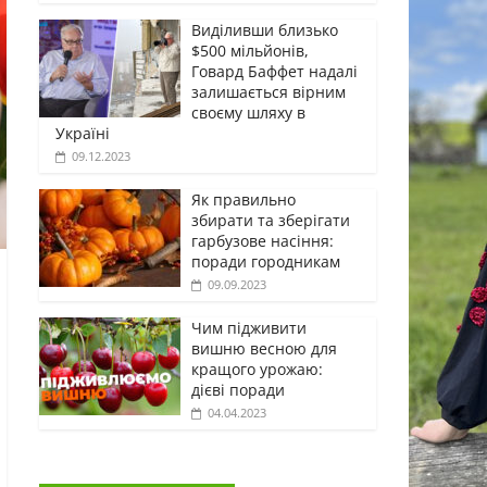
Виділивши близько
$500 мільйонів,
Говард Баффет надалі
залишається вірним
своєму шляху в
Україні
09.12.2023
Як правильно
збирати та зберігати
гарбузове насіння:
поради городникам
09.09.2023
Чим підживити
вишню весною для
кращого урожаю:
дієві поради
04.04.2023