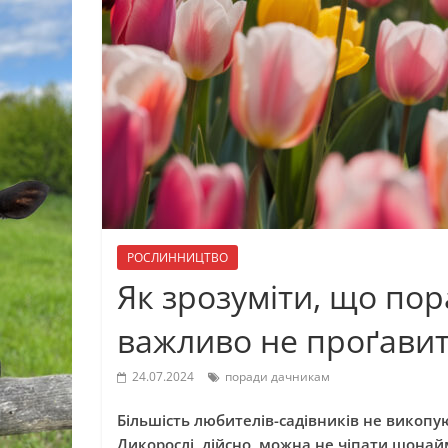
РОСЛИННИЦТВО
Як зрозуміти, що по
важливо не проґави
24.07.2024
поради дачникам
Більшість любителів-садівників не викопуют
Дикорослі, дійсно, можна не чіпати щонай