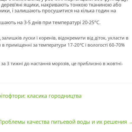
 дерев’яні ящики, накривають тонкою тканиною або
дники, і залишають просушитися на кілька годин на
шають на 3-5 днів при температурі 20-25°С.
залишків луски і коренів, відокремити від діток, укласти в
в приміщенні за температури 17-20°С і вологості 60-70%
а 3 тижні до настання морозів, це приблизно в жовтні-
фітофтори: класика городництва
Проблемы качества питьевой воды и их решения