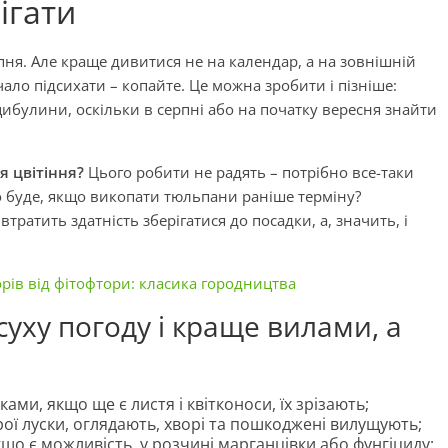
ігати
я. Але краще дивитися не на календар, а на зовнішній
чало підсихати – копайте. Це можна зробити і пізніше:
цибулини, оскільки в серпні або на початку вересня знайти
я цвітіння?
Цього робити не радять – потрібно все-таки
о буде, якщо викопати тюльпани раніше терміну?
тратить здатність зберігатися до посадки, а, значить, і
рів від фітофтори: класика городництва
уху погоду і краще вилами, а
ками, якщо ще є листя і квітконоси, їх зрізають;
ої луски, оглядають, хворі та пошкоджені вилущують;
о є можливість, у розчині марганцівки або фунгіциду;