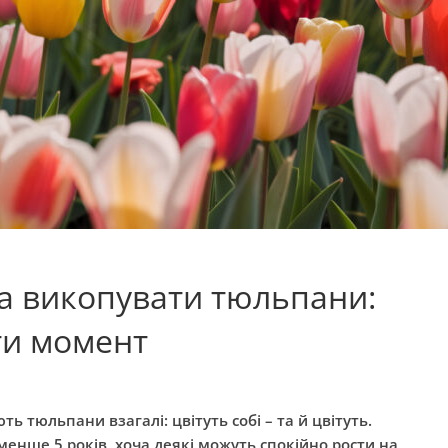
ра викопувати тюльпани:
ти момент
ь тюльпани взагалі: цвітуть собі – та й цвітуть.
менше 5 років, хоча деякі можуть спокійно рости на