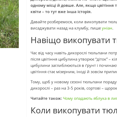
одному місці й довше. Але, якщо цвітіння т
квіти – то тут вже інша історія.
Давайте розберемося, коли викопувати тюльп
висаджувати назад на клумбу, пише
уніан
.
Навіщо викопувати 
Час від часу навіть дикорослі тюльпани потр
після цвітіння цибулина утворює “діток” – кі
цибулини заглиблюються в ґрунт і починають
цвітіння стає мізерним, іноді й зовсім припи
Тому, щоб у новому сезоні тюльпани пораду
дикорослі – раз на 3-5 років, сортові – щоро
Читайте також:
Чому опадають яблука в лип
Коли викопувати тю