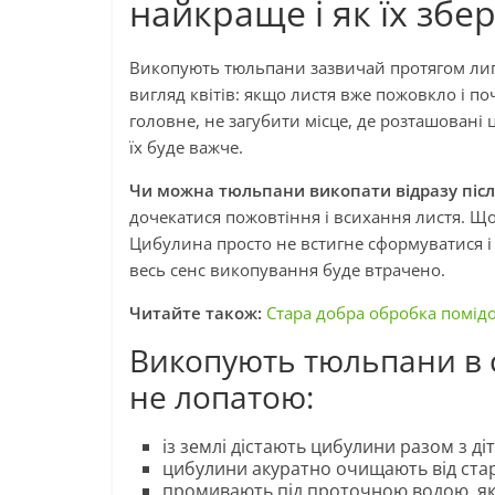
найкраще і як їх збер
Викопують тюльпани зазвичай протягом липн
вигляд квітів: якщо листя вже пожовкло і по
головне, не загубити місце, де розташовані 
їх буде важче.
Чи можна тюльпани викопати відразу післ
дочекатися пожовтіння і всихання листя. Щ
Цибулина просто не встигне сформуватися і в
весь сенс викопування буде втрачено.
Читайте також:
Стара добра обробка помідо
Викопують тюльпани в с
не лопатою:
із землі дістають цибулини разом з діт
цибулини акуратно очищають від стар
промивають під проточною водою, якщ