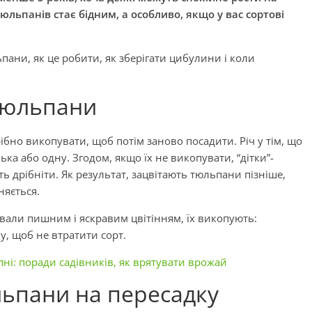
юльпанів стає бідним, а особливо, якщо у вас сортові
ани, як це робити, як зберігати цибулини і коли
тюльпани
ібно викопувати, щоб потім заново посадити. Річ у тім, що
лька або одну. Згодом, якщо їх не викопувати, “дітки”-
 дрібніти. Як результат, зацвітають тюльпани пізніше,
няється.
вали пишним і яскравим цвітінням, їх викопують:
ку, щоб не втратити сорт.
ні: поради садівників, як врятувати врожай
льпани на пересадку