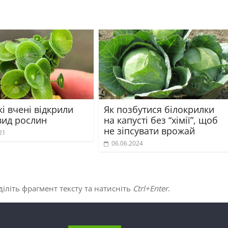
кі вчені відкрили
Як позбутися білокрилки
вид рослин
на капусті без “хімії”, щоб
не зіпсувати врожай
21
06.06.2024
іліть фрагмент тексту та натисніть
Ctrl+Enter
.