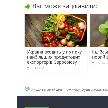
Вас може зацікавити:
Україна входить у п’ятірку
Індійсь
найбільших продуктових
новий 
експортерів Євросоюзу
02.09.20
01.10.2021
Якщо ви знайшли помилку, будь ласка, вид