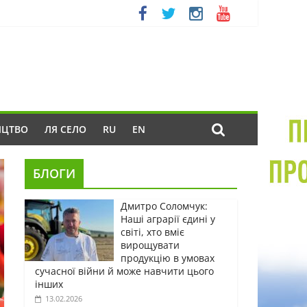
ИЦТВО
ЛЯ СЕЛО
RU
EN
БЛОГИ
Дмитро Соломчук:
Наші аграрії єдині у
світі, хто вміє
вирощувати
продукцію в умовах
сучасної війни й може навчити цього
інших
13.02.2026