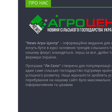
ПРО НАС
“News Агро-Центр”
– інформаційне видання для 
хочуть бути в курсі основних трендів сільського 
нашому фокусі знаходяться, перш за все, дрібні т
фермери України.
Програма
“Ля Село”
створена для популяризації
адже саме сільське господарство підтримує країн
успішного розвитку. Наші журналісти зроблять ус
перебування на нашому сайті було максимально
інформативним та цікавим.