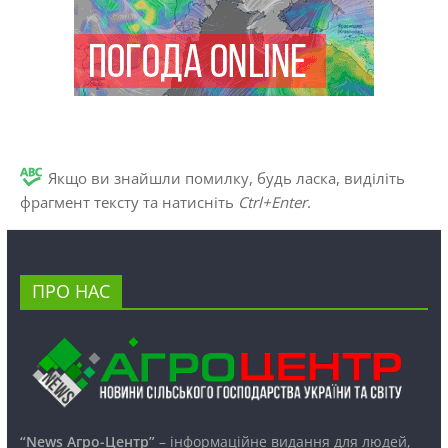
Якщо ви знайшли помилку, будь ласка, виділіть
фрагмент тексту та натисніть
Ctrl+Enter
.
ПРО НАС
“News Агро-Центр”
– інформаційне видання для людей,