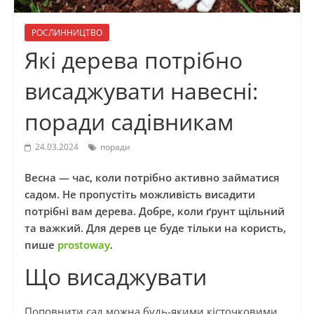
РОСЛИННИЦТВО
Які дерева потрібно
висаджувати навесні:
поради садівникам
24.03.2024
поради
Весна — час, коли потрібно активно займатися
садом. Не пропустіть можливість висадити
потрібні вам дерева. Добре, коли ґрунт щільний
та важкий. Для дерев це буде тільки на користь,
пише
prostoway
.
Що висаджувати
Поповнити сад можна будь-якими кісточковими