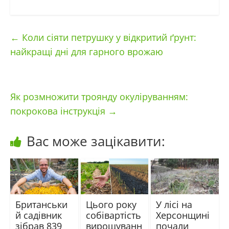
←
Коли сіяти петрушку у відкритий ґрунт:
найкращі дні для гарного врожаю
Як розмножити троянду окуліруванням:
покрокова інструкція
→
Вас може зацікавити:
Британськи
Цього року
У лісі на
й садівник
собівартість
Херсонщині
зібрав 839
вирощуванн
почали