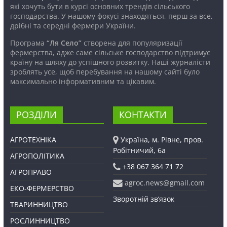
які хочуть бути в курсі основних трендів сільського
господарства. У нашому фокусі знаходяться, перш за все,
дрібні та середні фермери України.
Програма
“Ля Село”
створена для популяризації
фермерства, адже саме сільське господарство підтримує
країну на шляху до успішного розвитку. Наші журналісти
зроблять усе, щоб перебування на нашому сайті було
максимально інформативним та цікавим.
РОЗДІЛИ
КОНТАКТИ
АГРОТЕХНІКА
Україна, м. Рівне, пров.
Робітничий, 6а
АГРОПОЛІТИКА
+38 067 364 71 72
АГРОПРАВО
agroc.news@gmail.com
ЕКО-ФЕРМЕРСТВО
Зворотній зв’язок
ТВАРИННИЦТВО
РОСЛИННИЦТВО