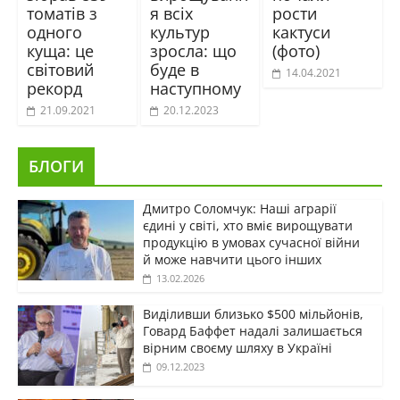
томатів з
я всіх
рости
одного
культур
кактуси
куща: це
зросла: що
(фото)
світовий
буде в
14.04.2021
рекорд
наступному
21.09.2021
20.12.2023
БЛОГИ
Дмитро Соломчук: Наші аграрії
єдині у світі, хто вміє вирощувати
продукцію в умовах сучасної війни
й може навчити цього інших
13.02.2026
Виділивши близько $500 мільйонів,
Говард Баффет надалі залишається
вірним своєму шляху в Україні
09.12.2023