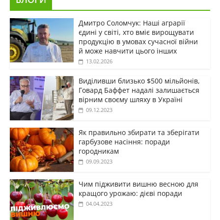
Дмитро Соломчук: Наші аграрії
єдині у світі, хто вміє вирощувати
продукцію в умовах сучасної війни
й може навчити цього інших
13.02.2026
Виділивши близько $500 мільйонів,
Говард Баффет надалі залишається
вірним своєму шляху в Україні
09.12.2023
Як правильно збирати та зберігати
гарбузове насіння: поради
городникам
09.09.2023
Чим підживити вишню весною для
кращого урожаю: дієві поради
04.04.2023