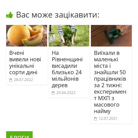
Вас може зацікавити:
Вчені
На
Виїхали в
вивели нові
Рівненщині
маленькі
унікальні
висадили
міста і
сорти дині
близько 24
знайшли 50
мільйонів
працівників
28.07.2022
дерев
за 2 тижні:
експеримен
20.04.2022
т МХП з
масового
найму
12.07.2021
БЛОГИ