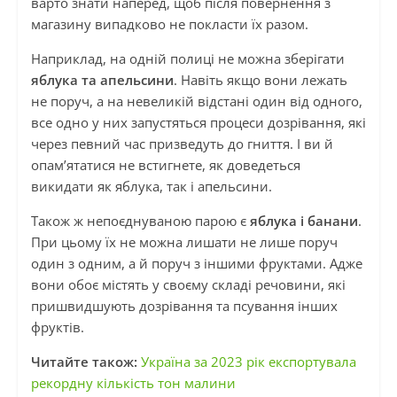
варто знати наперед, щоб після повернення з
магазину випадково не покласти їх разом.
Наприклад, на одній полиці не можна зберігати
яблука та апельсини
. Навіть якщо вони лежать
не поруч, а на невеликій відстані один від одного,
все одно у них запустяться процеси дозрівання, які
через певний час призведуть до гниття. І ви й
опам’ятатися не встигнете, як доведеться
викидати як яблука, так і апельсини.
Також ж непоєднуваною парою є
яблука і банани
.
При цьому їх не можна лишати не лише поруч
один з одним, а й поруч з іншими фруктами. Адже
вони обоє містять у своєму складі речовини, які
пришвидшують дозрівання та псування інших
фруктів.
Читайте також:
Україна за 2023 рік експортувала
рекордну кількість тон малини