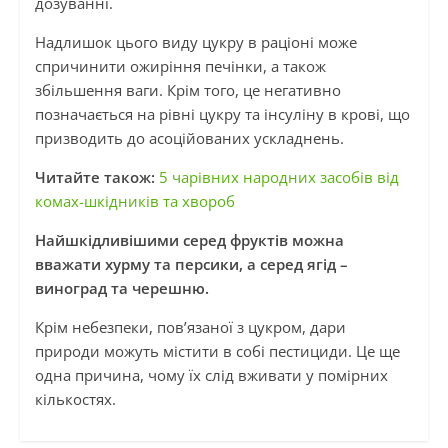
дозуванні.
Надлишок цього виду цукру в раціоні може
спричинити ожиріння печінки, а також
збільшення ваги. Крім того, це негативно
позначається на рівні цукру та інсуліну в крові, що
призводить до асоційованих ускладнень.
Читайте також:
5 чарівних народних засобів від
комах-шкідників та хвороб
Найшкідливішими серед фруктів можна
вважати хурму та персики, а серед ягід –
виноград та черешню.
Крім небезпеки, пов’язаної з цукром, дари
природи можуть містити в собі пестициди. Це ще
одна причина, чому їх слід вживати у помірних
кількостях.