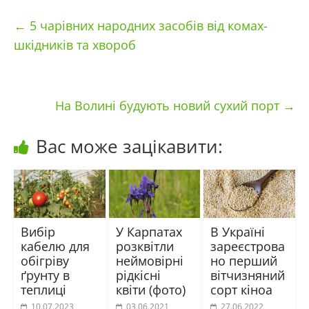
←
5 чарівних народних засобів від комах-
шкідників та хвороб
На Волині будують новий сухий порт
→
Вас може зацікавити:
Вибір
У Карпатах
В Україні
кабелю для
розквітли
зареєстрова
обігріву
неймовірні
но перший
ґрунту в
рідкісні
вітчизняний
теплиці
квіти (фото)
сорт кіноа
10.07.2023
03.06.2021
27.06.2022