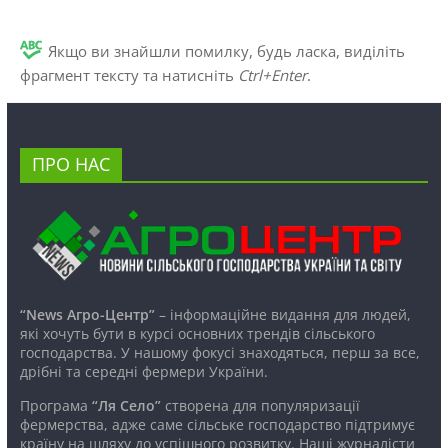
Якщо ви знайшли помилку, будь ласка, виділіть
фрагмент тексту та натисніть
Ctrl+Enter
.
ПРО НАС
“News Агро-Центр”
– інформаційне видання для людей,
які хочуть бути в курсі основних трендів сільського
господарства. У нашому фокусі знаходяться, перш за все,
дрібні та середні фермери України.
Програма
“Ля Село”
створена для популяризації
фермерства, адже саме сільське господарство підтримує
країну на шляху до успішного розвитку. Наші журналісти