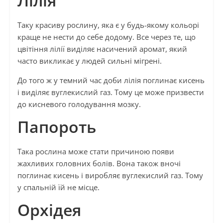
Лілія
Таку красиву рослину, яка є у будь-якому кольорі
краще не нести до себе додому. Все через те, що
цвітіння лілії виділяє насичений аромат, який
часто викликає у людей сильні мігрені.
До того ж у темний час доби лілія поглинає кисень
і виділяє вуглекислий газ. Тому це може призвести
до кисневого голодування мозку.
Папороть
Така рослина може стати причиною появи
жахливих головних болів. Вона також вночі
поглинає кисень і виробляє вуглекислий газ. Тому
у спальній їй не місце.
Орхідея