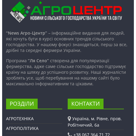
“News Агро-Центр”
– інформаційне видання для людей,
які хочуть бути в курсі основних трендів сільського
господарства. У нашому фокусі знаходяться, перш за все,
дрібні та середні фермери України.
Програма
“Ля Село”
створена для популяризації
фермерства, адже саме сільське господарство підтримує
країну на шляху до успішного розвитку. Наші журналісти
зроблять усе, щоб перебування на нашому сайті було
максимально інформативним та цікавим.
РОЗДІЛИ
КОНТАКТИ
АГРОТЕХНІКА
Україна, м. Рівне, пров.
Робітничий, 6а
АГРОПОЛІТИКА
+38 067 364 71 72