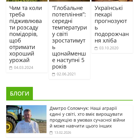
Чим та коли
“Глобальне
Українські
треба
потепління”:
пекарі
підживлюва
середні
прогнозуют
ти розсаду
температури
ь
помідорів,
у світі
подорожчан
щоб
зростатимут
ня хліба
отримати
ь
03.10.2020
хороший
щонайменш
урожай
е наступні 5
років
04.03.2024
02.06.2021
БЛОГИ
Дмитро Соломчук: Наші аграрії
єдині у світі, хто вміє вирощувати
продукцію в умовах сучасної війни
й може навчити цього інших
13.02.2026