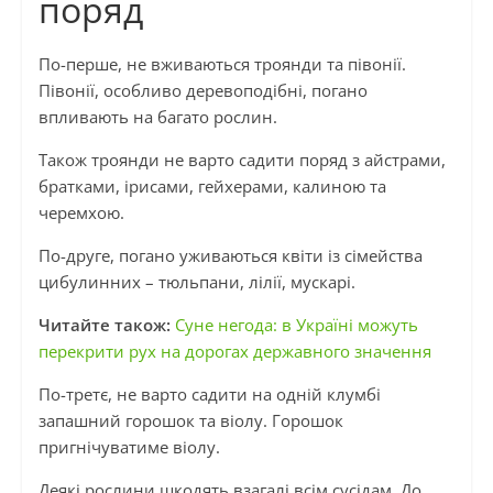
поряд
По-перше, не вживаються троянди та півонії.
Півонії, особливо деревоподібні, погано
впливають на багато рослин.
Також троянди не варто садити поряд з айстрами,
братками, ірисами, гейхерами, калиною та
черемхою.
По-друге, погано уживаються квіти із сімейства
цибулинних – тюльпани, лілії, мускарі.
Читайте також:
Суне негода: в Україні можуть
перекрити рух на дорогах державного значення
По-третє, не варто садити на одній клумбі
запашний горошок та віолу. Горошок
пригнічуватиме віолу.
Деякі рослини шкодять взагалі всім сусідам. До