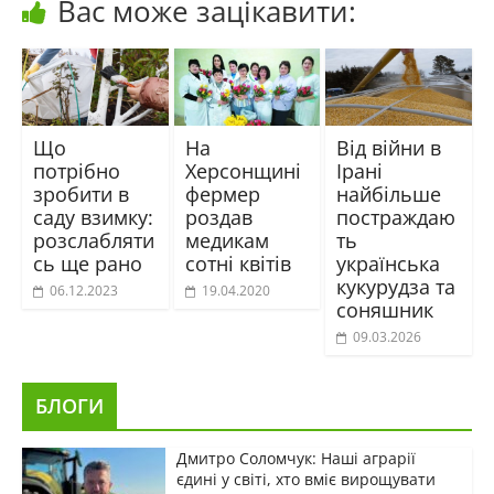
Вас може зацікавити:
Що
На
Від війни в
потрібно
Херсонщині
Ірані
зробити в
фермер
найбільше
саду взимку:
роздав
постраждаю
розслабляти
медикам
ть
сь ще рано
сотні квітів
українська
кукурудза та
06.12.2023
19.04.2020
соняшник
09.03.2026
БЛОГИ
Дмитро Соломчук: Наші аграрії
єдині у світі, хто вміє вирощувати