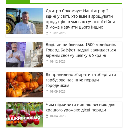
Дмитро Соломчук: Наші аграрії
єдині у світі, хто вміє вирощувати
продукцію в умовах сучасної війни
й може навчити цього інших
13.02.2026
Виділивши близько $500 мільйонів,
Говард Баффет надалі залишається
вірним своєму шляху в Україні
09.12.2023
Як правильно збирати та зберігати
гарбузове насіння: поради
городникам
09.09.2023
Чим підживити вишню весною для
кращого урожаю: дієві поради
04.04.2023