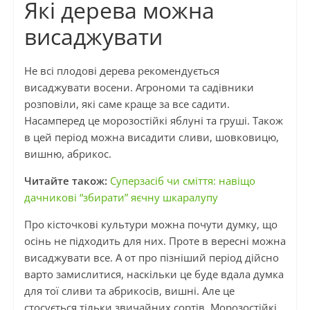
Які дерева можна
висаджувати
Не всі плодові дерева рекомендується
висаджувати восени. Агрономи та садівники
розповіли, які саме краще за все садити.
Насамперед це морозостійкі яблуні та груші. Також
в цей період можна висадити сливи, шовковицю,
вишню, абрикос.
Читайте також:
Суперзасіб чи сміття: навіщо
дачникові “збирати” яєчну шкаралупу
Про кісточкові культури можна почути думку, що
осінь не підходить для них. Проте в вересні можна
висаджувати все. А от про пізніший період дійсно
варто замислитися, наскільки це буде вдала думка
для тої сливи та абрикосів, вишні. Але це
стосується тільки звичайних сортів. Морозостійкі