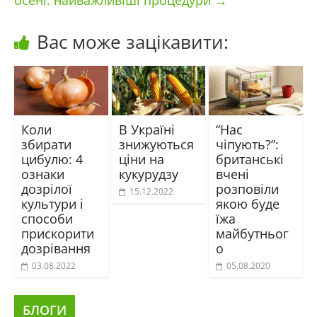
осені: найважливіші процедури
→
Вас може зацікавити:
Коли
В Україні
“Нас
збирати
знижуються
чіпують?”:
цибулю: 4
ціни на
британські
ознаки
кукурудзу
вчені
дозрілої
розповіли
15.12.2022
культури і
якою буде
способи
їжа
прискорити
майбутньог
дозрівання
о
03.08.2022
05.08.2020
БЛОГИ