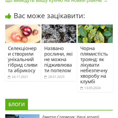
що виведуть вашу кухню на новий рівень
→
Вас може зацікавити:
Селекціонер
Названо
Чорна
и створили
рослини, які
плямистість
унікальний
не можна
троянд: як
гібрид сливи
підживлюва
лікувати
та абрикосу
ти попелом
небезпечну
хворобу на
24.11.2021
28.01.2025
клумбі
13.05.2024
БЛОГИ
Дмитро Соломчук: Наші аграрії