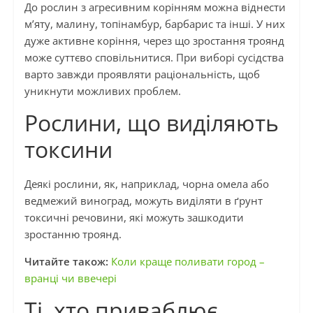
До рослин з агресивним корінням можна віднести
м’яту, малину, топінамбур, барбарис та інші. У них
дуже активне коріння, через що зростання троянд
може суттєво сповільнитися. При виборі сусідства
варто завжди проявляти раціональність, щоб
уникнути можливих проблем.
Рослини, що виділяють
токсини
Деякі рослини, як, наприклад, чорна омела або
ведмежий виноград, можуть виділяти в ґрунт
токсичні речовини, які можуть зашкодити
зростанню троянд.
Читайте також:
Коли краще поливати город –
вранці чи ввечері
Ті, хто приваблює