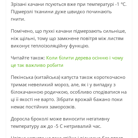
Зрізані качани псуються вже при температурі -1 °C.
Підмерзлі тканини дуже швидко починають
гнити.
Помічено, що пухкі качани підмерзають сильніше,
ніж щільні, тому що замкнене повітря між листям
виконує теплоізоляційну функцію.
Читайте також:
Коли білити дерева осінню і чому
це так важливо робити
Пекінська (китайська) капуста також короткочасно
тримає невеликий мороз, але, як і у випадку з
білокачанною родичкою, особливо сподіватися на
ці її якості не варто. Зібрати врожай бажано поки
немає постійних заморозків.
Доросла броколі може виносити негативну
температуру аж до -5 C нетривалий час.