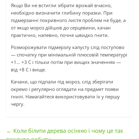
Якщо Ви не встигли зібрати врожай вчасно,
необхідно визначити глибину поразки. При
підмерзанні покривного листя проблем не буде, а
от якщо мороз дійшов до серцевини, качан
практично, напевно, почне швидко гнити.
Розморожувати підмерзлу капусту слід поступово
— спочатку при мінімальній плюсовій температурі
+1… +3 C і тільки потім при вищих значеннях —
від +8 C і вище.
Качани, що підпали під мороз, слід зберігати
окремо і регулярно оглядати на предмет появи
гнилі. Намагайтеся використовувати їх у першу
чергу.
←
Коли білити дерева осінню і чому це так