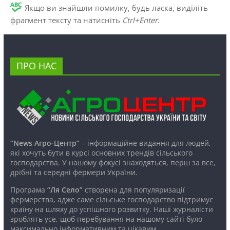
Якщо ви знайшли помилку, будь ласка, виділіть
фрагмент тексту та натисніть
Ctrl+Enter
.
ПРО НАС
“News Агро-Центр”
– інформаційне видання для людей,
які хочуть бути в курсі основних трендів сільського
господарства. У нашому фокусі знаходяться, перш за все,
дрібні та середні фермери України.
Програма
“Ля Село”
створена для популяризації
фермерства, адже саме сільське господарство підтримує
країну на шляху до успішного розвитку. Наші журналісти
зроблять усе, щоб перебування на нашому сайті було
максимально інформативним та цікавим.