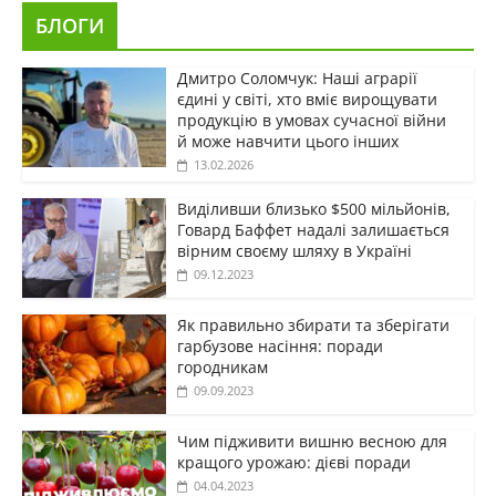
БЛОГИ
Дмитро Соломчук: Наші аграрії
єдині у світі, хто вміє вирощувати
продукцію в умовах сучасної війни
й може навчити цього інших
13.02.2026
Виділивши близько $500 мільйонів,
Говард Баффет надалі залишається
вірним своєму шляху в Україні
09.12.2023
Як правильно збирати та зберігати
гарбузове насіння: поради
городникам
09.09.2023
Чим підживити вишню весною для
кращого урожаю: дієві поради
04.04.2023