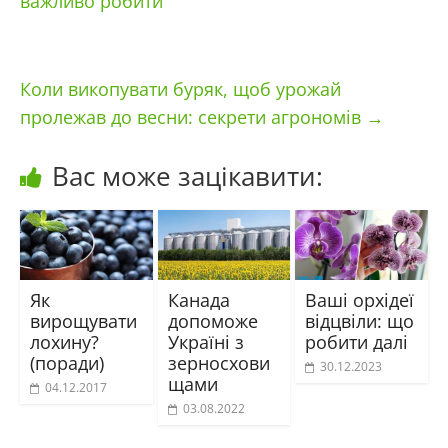
важливо робити
Коли викопувати буряк, щоб урожай
пролежав до весни: секрети агрономів
→
Вас може зацікавити:
Як
Канада
Ваші орхідеї
вирощувати
допоможе
відцвіли: що
лохину?
Україні з
робити далі
(поради)
зерносхови
30.12.2023
щами
04.12.2017
03.08.2022