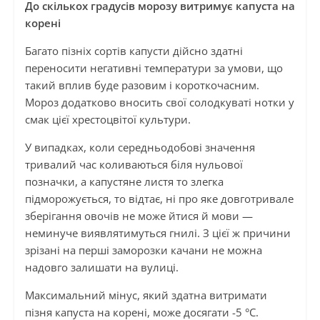
До скількох градусів морозу витримує капуста на
корені
Багато пізніх сортів капусти дійсно здатні
переносити негативні температури за умови, що
такий вплив буде разовим і короткочасним.
Мороз додатково вносить свої солодкуваті нотки у
смак цієї хрестоцвітої культури.
У випадках, коли середньодобові значення
тривалий час коливаються біля нульової
позначки, а капустяне листя то злегка
підморожується, то відтає, ні про яке довготривале
зберігання овочів не може йтися й мови —
неминуче виявлятимуться гнилі. З цієї ж причини
зрізані на перші заморозки качани не можна
надовго залишати на вулиці.
Максимальний мінус, який здатна витримати
пізня капуста на корені, може досягати -5 °C.