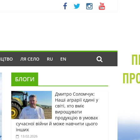
ИЦТВО
ЛЯ СЕЛО
RU
EN
БЛОГИ
Дмитро Соломчук:
Наші аграрії єдині у
світі, хто вміє
вирощувати
продукцію в умовах
сучасної війни й може навчити цього
інших
13.02.2026