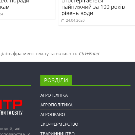
цю: поради
спостерігається
икам
найнижчий за 100 років
рівень води
24
24.04.2020
іліть фрагмент тексту та натисніть
Ctrl+Enter
.
РОЗДІЛИ
АГРОТЕХНІКА
АГРОПОЛІТИКА
АГРОПРАВО
ЕКО-ФЕРМЕРСТВО
людей, які
ТВАРИННИЦТВО
господарства. У