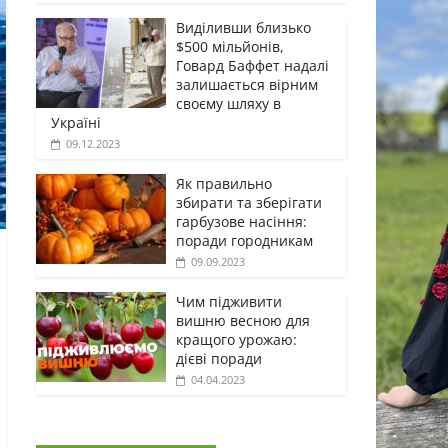
Виділивши близько
$500 мільйонів,
Говард Баффет надалі
залишається вірним
своєму шляху в
Україні
09.12.2023
Як правильно
збирати та зберігати
гарбузове насіння:
поради городникам
09.09.2023
Чим підживити
вишню весною для
кращого урожаю:
дієві поради
04.04.2023