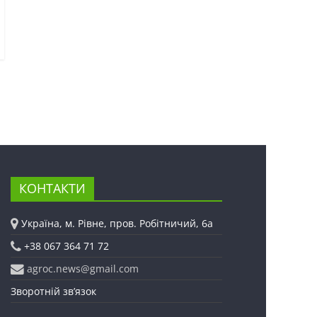
КОНТАКТИ
Україна, м. Рівне, пров. Робітничий, 6а
+38 067 364 71 72
agroc.news@gmail.com
Зворотній зв’язок