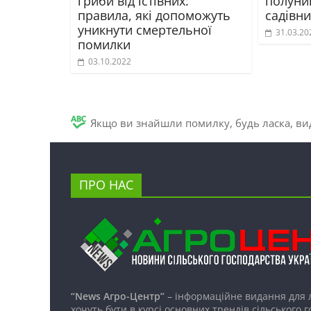
гриби від їстівних:
полуни
правила, які допоможуть
садівн
уникнути смертельної
31.03.20
помилки
03.10.2022
Якщо ви знайшли помилку, будь ласка, вид
ПРО НАС
“News Агро-Центр”
– інформаційне видання для 
хочуть бути в курсі основних трендів сільського 