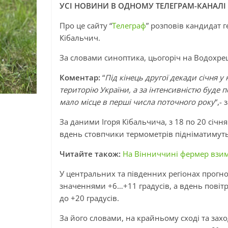
УСІ НОВИНИ В ОДНОМУ ТЕЛЕГРАМ-КАНАЛІ 
Про це сайту “
Телеграф
” розповів кандидат г
Кібальчич.
За словами синоптика, цьогоріч на Водохрещ
Коментар:
“
Під кінець другої декади січня у
територію України, а за інтенсивністю буде
мало місце в перші числа поточного року
“,-
За даними Ігоря Кібальчича, з 18 по 20 січня
вдень стовпчики термометрів підніматимут
Читайте також:
На Вінниччині фермер взим
У центральних та південних регіонах прог
значеннями +6…+11 градусів, а вдень повіт
до +20 градусів.
За його словами, на крайньому сході та зах