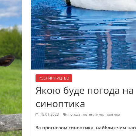
РОСЛИННИЦТВО
Якою буде погода на
синоптика
,
,
18.01.2023
погода
потепління
прогноз
За прогнозом синоптика, найближчим часо