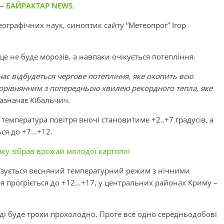
–
БАЙРАКТАР NEWS
.
еографічних наук, синоптик сайту “Метеопрог” Ігор
е не буде морозів, а навпаки очікується потепління.
 нас відбудеться чергове потепління, яке охопить всю
 порівнянним з попередньою хвилею рекордного тепла, яке
 зазначає Кібальчич.
 температура повітря вночі становитиме +2..+7 градусів, а
ься до +7…+12.
ку зібрав врожай молодої картоплі
нозується весняний температурний режим з нічними
ря прогріється до +12…+17, у центральних районах Криму –
оді буде трохи прохолодно. Проте все одно середньодобові