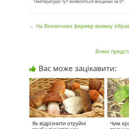
температури тут виявляться вищими за 0°.
←
На Вінниччині фермер взимку зібрав
Вчені предст
Вас може зацікавити:
Як відрізнити отруйні
Чим кр