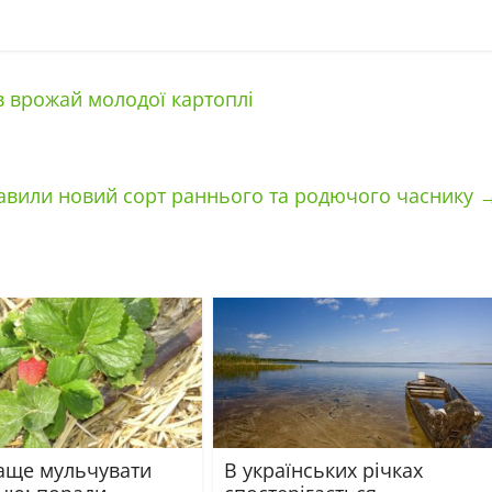
 врожай молодої картоплі
авили новий сорт раннього та родючого часнику
аще мульчувати
В українських річках