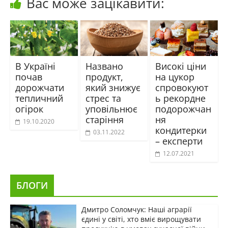
Вас може зацікавити:
В Україні
Названо
Високі ціни
почав
продукт,
на цукор
дорожчати
який знижує
спровокуют
тепличний
стрес та
ь рекордне
огірок
уповільнює
подорожчан
старіння
ня
19.10.2020
кондитерки
03.11.2022
– експерти
12.07.2021
БЛОГИ
Дмитро Соломчук: Наші аграрії
єдині у світі, хто вміє вирощувати