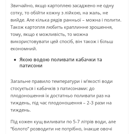
Звичайно, якщо картоплею засаджено не одну
сотку, то обійти кожну з лійкою, на жаль, не
вийде. Але кілька рядів ранньої – можна і полити.
Також картопля любить краплинне зрошення,
тому, якщо є можливість, то можна
використовувати цей спосіб, він також і більш
економний.
Якою водою поливати кабачки та
патисони
Загальне правило температури і м’якості води
стосується і кабачків з патисонами: до
плодоношення їх достатньо поливати раз на
тиждень, під час плодоношення – 2-3 рази на
тиждень.
Під кожен кущ виливати по 5-7 літрів води, але
“болото” розводити не потрібно, інакше овочі