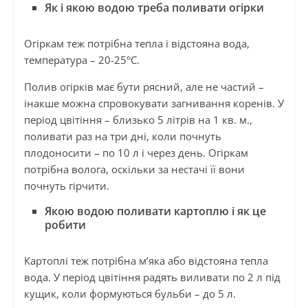
Як і якою водою треба поливати огірки
Огіркам теж потрібна тепла і відстояна вода,
температура – 20-25°C.
Полив огірків має бути рясний, але не частий –
інакше можна спровокувати загнивання коренів. У
період цвітіння – близько 5 літрів на 1 кв. м.,
поливати раз на три дні, коли почнуть
плодоносити – по 10 л і через день. Огіркам
потрібна волога, оскільки за нестачі її вони
почнуть гірчити.
Якою водою поливати картоплю і як це
робити
Картоплі теж потрібна м’яка або відстояна тепла
вода. У період цвітіння радять виливати по 2 л під
кущик, коли формуються бульби – до 5 л.