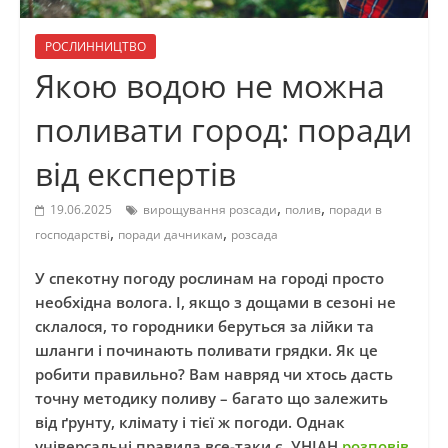
РОСЛИННИЦТВО
Якою водою не можна
поливати город: поради
від експертів
,
,
19.06.2025
вирощування розсади
полив
поради в
,
,
господарстві
поради дачникам
розсада
У спекотну погоду рослинам на городі просто
необхідна волога. І, якщо з дощами в сезоні не
склалося, то городники беруться за лійки та
шланги і починають поливати грядки. Як це
робити правильно? Вам навряд чи хтось дасть
точну методику поливу – багато що залежить
від ґрунту, клімату і тієї ж погоди. Однак
універсальні правила все-таки є. УНІАН
розповів
,