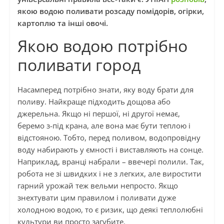
якою водою поливати розсаду помідорів, огірки,
картоплю та інші овочі.
Якою водою потрібно
поливати город
Насамперед потрібно знати, яку воду брати для
поливу. Найкраще підходить дощова або
джерельна. Якщо ні першої, ні другої немає,
беремо з-під крана, але вона має бути теплою і
відстояною. Тобто, перед поливом, водопровідну
воду набирають у ємності і виставляють на сонце.
Наприклад, вранці набрали – ввечері полили. Так,
робота не зі швидких і не з легких, але виростити
гарний урожай теж вельми непросто. Якщо
знехтувати цим правилом і поливати дуже
холодною водою, то є ризик, що деякі теплолюбні
культури ви просто загубите.