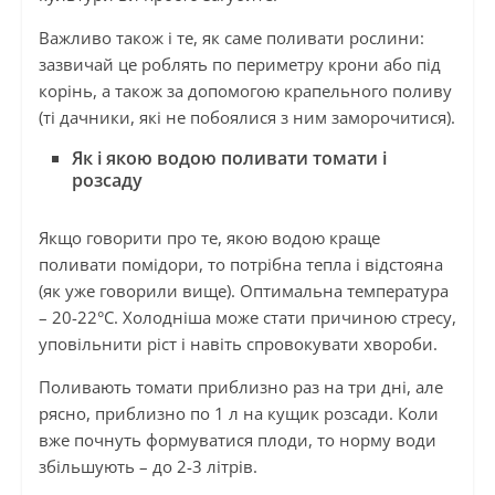
Важливо також і те, як саме поливати рослини:
зазвичай це роблять по периметру крони або під
корінь, а також за допомогою крапельного поливу
(ті дачники, які не побоялися з ним заморочитися).
Як і якою водою поливати томати і
розсаду
Якщо говорити про те, якою водою краще
поливати помідори, то потрібна тепла і відстояна
(як уже говорили вище). Оптимальна температура
– 20-22°C. Холодніша може стати причиною стресу,
уповільнити ріст і навіть спровокувати хвороби.
Поливають томати приблизно раз на три дні, але
рясно, приблизно по 1 л на кущик розсади. Коли
вже почнуть формуватися плоди, то норму води
збільшують – до 2-3 літрів.