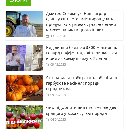
Дмитро Соломчук: Наші аграрії
єдині у світі, хто вміє вирощувати
продукцію в умовах сучасної війни
й може навчити цього інших
13.02.2026
Виділивши близько $500 мільйонів,
Говард Баффет надалі залишається
вірним своєму шляху в Україні
09.12.2023
Як правильно збирати та зберігати
гарбузове насіння: поради
городникам
09.09.2023
Чим підживити вишню весною для
кращого урожаю: дієві поради
04.04.2023