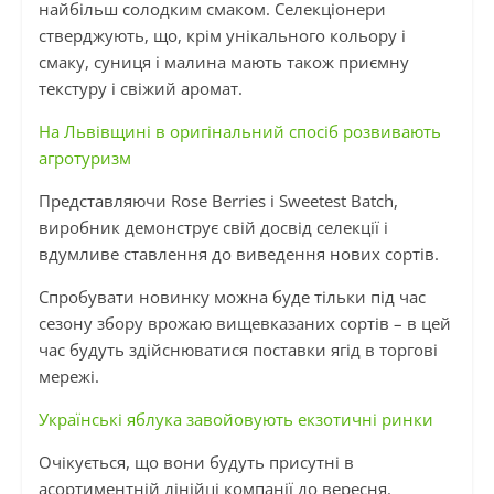
найбільш солодким смаком. Селекціонери
стверджують, що, крім унікального кольору і
смаку, суниця і малина мають також приємну
текстуру і свіжий аромат.
На Львівщині в оригінальний спосіб розвивають
агротуризм
Представляючи Rose Berries і Sweetest Batch,
виробник демонструє свій досвід селекції і
вдумливе ставлення до виведення нових сортів.
Спробувати новинку можна буде тільки під час
сезону збору врожаю вищевказаних сортів – в цей
час будуть здійснюватися поставки ягід в торгові
мережі.
Українські яблука завойовують екзотичні ринки
Очікується, що вони будуть присутні в
асортиментній лінійці компанії до вересня.