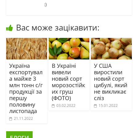
:)
Вас може зацікавити:
Україна
В Україні
У США
експортувал
вивели
виростили
а майже 3
новий сорт
новий сорт
млн тонн с/г
морозостійк
цибулі, який
продукції за
их груш
не викликає
першу
(ФОТО)
сліз
половину
03.02.2022
15.01.2022
листопада
21.11.2022
БЛОГИ