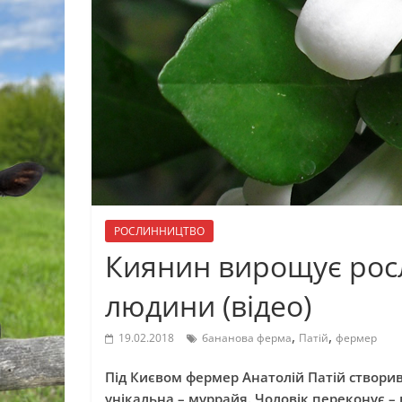
РОСЛИННИЦТВО
Киянин вирощує росл
людини (відео)
,
,
19.02.2018
бананова ферма
Патій
фермер
Під Києвом фермер Анатолій Патій створив 
унікальна – муррайя. Чоловік переконує 