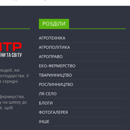
РОЗДІЛИ
АГРОТЕХНІКА
АГРОПОЛІТИКА
АГРОПРАВО
ЕКО-ФЕРМЕРСТВО
людей, які
ТВАРИННИЦТВО
господарства. У
а середні
РОСЛИННИЦТВО
ЛЯ СЕЛО
 фермерства,
у на шляху до
БЛОГИ
е, щоб
ФОТОГАЛЕРЕЯ
ІНШЕ