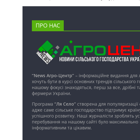
ПРО НАС
“News Агро-Центр”
– інформаційне видання для 
хочуть бути в курсі основних трендів сільського 
нашому фокусі знаходяться, перш за все, дрібні т
фермери України.
Програма
“Ля Село”
створена для популяризації
адже саме сільське господарство підтримує країн
успішного розвитку. Наші журналісти зроблять ус
перебування на нашому сайті було максимально
інформативним та цікавим.