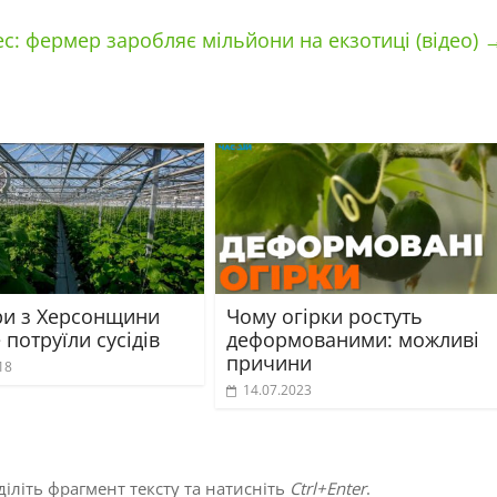
ес: фермер заробляє мільйони на екзотиці (відео)
и з Херсонщини
Чому огірки ростуть
 потруїли сусідів
деформованими: можливі
причини
18
14.07.2023
іліть фрагмент тексту та натисніть
Ctrl+Enter
.