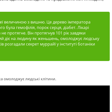
неї величиною з вишню. Це дерево імператора
го була гемофілія, порок серця, діабет. Лікарі
 не протягне. Він протягнув 101 рік завдяки
кий діє на людину як женьшень, омолоджує людську
ків розгадали секрет муррайї у інституті ботаніки
ка омолоджує людські клітини.