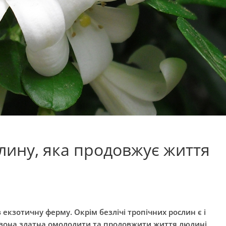
ину, яка продовжує життя
екзотичну ферму. Окрім безлічі тропічних рослин є і
– вона здатна омолодити та продовжити життя людині,