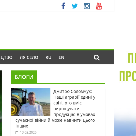
ИЦТВО
ЛЯ СЕЛО
RU
EN
БЛОГИ
Дмитро Соломчук:
Наші аграрії єдині у
світі, хто вміє
вирощувати
продукцію в умовах
сучасної війни й може навчити цього
інших
13.02.2026