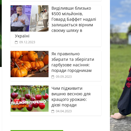
Виділивши близько
$500 мільйонів,
Говард Баффет надалі
залишається вірним
своєму шляху в
Україні
09.12.2023
Як правильно
збирати та зберігати
гарбузове насіння:
поради городникам
09.09.2023
Чим підживити
вишню весною для
кращого урожаю:
дієві поради
04.04.2023