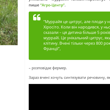
пише
“Агро-Центр”
.
“Муррайя це цитрус, але плоди у 
Хіросіто. Коли він народився, у ньо
сказали – ця дитина більше 5 років
муррайї. Це унікальний цитрус, я
клітину. Вчені тільки через 800 ро
Франції”,
– розповідає фермер.
Зараз вчені хочуть синтезувати речовину, я