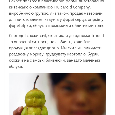
Секрет полягає в пластиковій формі, виготовленої
китайською компанією Fruit Mold Company,
виробничою групою, яка також продає матеріали
для виготовлення кавунів у формі серця, огірків у
формі зірки, яблук з гномськими обличчями тощо.
Сьогодні споживачі, які звикли до одноманітності
та овочевої ситності, не люблять, коли їхня
продукція виглядає дивно. Ми схильні викидати
роздвоєну моркву, грудкувату картоплю, буряк,
схожий на сіамські близнюки, занадто маленькі
яблука.