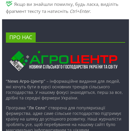
Якщо ви знайшли помилку, будь ласка, виділіть
фрагмент тексту та натисніть
Ctrl+Enter
.
ПРО НАС
“News Агро-Центр”
– інформаційне видання для людей,
які хочуть бути в курсі основних трендів сільського
господарства. У нашому фокусі знаходяться, перш за все,
дрібні та середні фермери України.
Програма
“Ля Село”
створена для популяризації
фермерства, адже саме сільське господарство підтримує
країну на шляху до успішного розвитку. Наші журналісти
зроблять усе, щоб перебування на нашому сайті було
максимально інформативним та цікавим.