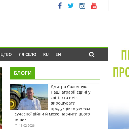
ИЦТВО
ЛЯ СЕЛО
RU
EN
БЛОГИ
Дмитро Соломчук:
Наші аграрії єдині у
світі, хто вміє
вирощувати
продукцію в умовах
сучасної війни й може навчити цього
інших
13.02.2026