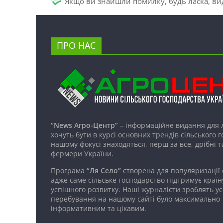
Якщо ви знайшли помилку, будь ласка, вид
ПРО НАС
“News Агро-Центр”
– інформаційне видання для 
хочуть бути в курсі основних трендів сільського 
нашому фокусі знаходяться, перш за все, дрібні т
фермери України.
Програма
“Ля Село”
створена для популяризації
адже саме сільське господарство підтримує країн
успішного розвитку. Наші журналісти зроблять ус
перебування на нашому сайті було максимально
інформативним та цікавим.