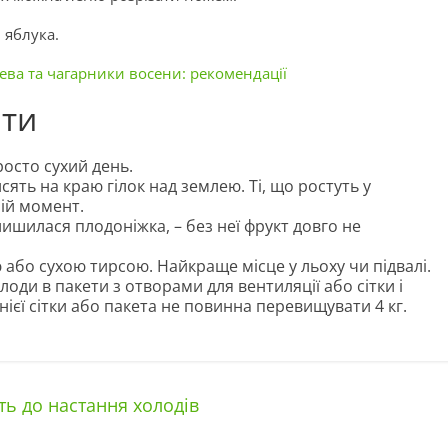
 яблука.
ева та чагарники восени: рекомендації
ати
осто сухий день.
ть на краю гілок над землею. Ті, що ростуть у
ій момент.
ишилася плодоніжка, – без неї фрукт довго не
або сухою тирсою. Найкраще місце у льоху чи підвалі.
оди в пакети з отворами для вентиляції або сітки і
днієї сітки або пакета не повинна перевищувати 4 кг.
ть до настання холодів