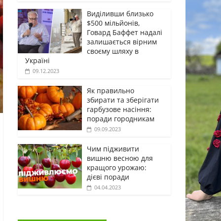
Виділивши близько
$500 мільйонів,
Говард Баффет надалі
залишається вірним
своєму шляху в
Україні
09.12.2023
Як правильно
збирати та зберігати
гарбузове насіння:
поради городникам
09.09.2023
Чим підживити
вишню весною для
кращого урожаю:
дієві поради
04.04.2023