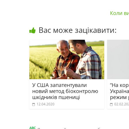
Коли ви
Вас може зацікавити:
У США запатентували
“На кор
новий метод біоконтролю
Україн
шкідників пшениці
режим 
12.04.2020
02.02.20