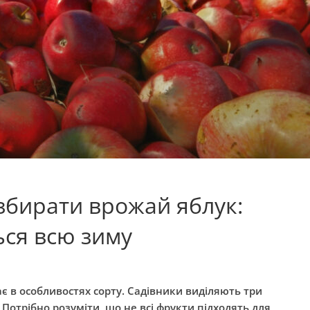
 збирати врожай яблук:
ься всю зиму
є в особливостях сорту. Садівники виділяють три
і. Потрібно розуміти, що не всі фрукти підходять для