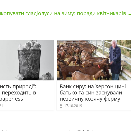
копувати гладіолуси на зиму: поради квітникарів
исть природі”:
Банк сиру: на Херсонщині
а переходить в
батько та син заснували
paperless
незвичну козячу ферму
21
17.10.2019