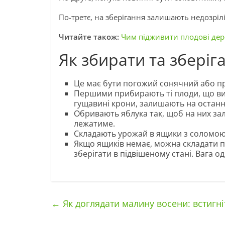
По-третє, на зберігання залишають недозрілі
Читайте також:
Чим підживити плодові дер
Як збирати та зберіг
Це має бути погожий сонячний або пр
Першими прибирають ті плоди, що вися
гущавині крони, залишають на останн
Обривають яблука так, щоб на них зал
лежатиме.
Складають урожай в ящики з соломою 
Якщо ящиків немає, можна складати пл
зберігати в підвішеному стані. Вага о
←
Як доглядати малину восени: встигні