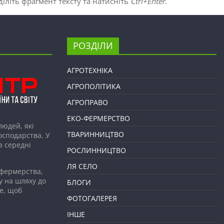
іліть фрагмент тексту та натисніть
Ctrl+Enter
.
РОЗДІЛИ
АГРОТЕХНІКА
АГРОПОЛІТИКА
АГРОПРАВО
ЕКО-ФЕРМЕРСТВО
людей, які
ТВАРИННИЦТВО
господарства. У
а середні
РОСЛИННИЦТВО
ЛЯ СЕЛО
 фермерства,
у на шляху до
БЛОГИ
е, щоб
ФОТОГАЛЕРЕЯ
ІНШЕ