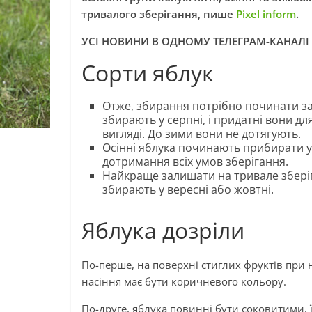
тривалого зберігання, пише
Pixel inform
.
УСІ НОВИНИ В ОДНОМУ ТЕЛЕГРАМ-КАНАЛІ
Сорти яблук
Отже, збирання потрібно починати зал
збирають у серпні, і придатні вони д
вигляді. До зими вони не дотягують.
Осінні яблука починають прибирати у 
дотримання всіх умов зберігання.
Найкраще залишати на тривале зберіга
збирають у вересні або жовтні.
Яблука дозріли
По-перше, на поверхні стиглих фруктів при н
насіння має бути коричневого кольору.
По-друге, яблука повинні бути соковитими, 