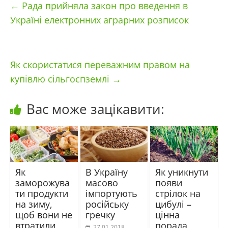
←
Рада прийняла закон про введення в
Україні електронних аграрних розписок
Як скористатися переважним правом на
купівлю сільгоспземлі
→
Вас може зацікавити:
Як
В Україну
Як уникнути
заморожува
масово
появи
ти продукти
імпортують
стрілок на
на зиму,
російську
цибулі –
щоб вони не
гречку
цінна
втратили
порада
27.01.2018