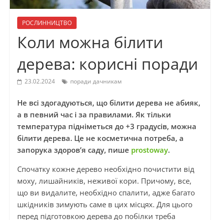
РОСЛИННИЦТВО
Коли можна білити
дерева: корисні поради
23.02.2024
поради дачникам
Не всі здогадуються, що білити дерева не абияк,
а в певний час і за правилами. Як тільки
температура підніметься до +3 градусів, можна
білити дерева. Це не косметична потреба, а
запорука здоров’я саду, пише
prostoway
.
Спочатку кожне дерево необхідно почистити від
моху, лишайників, неживої кори. Причому, все,
що ви видалите, необхідно спалити, адже багато
шкідників зимують саме в цих місцях. Для цього
перед підготовкою дерева до побілки треба