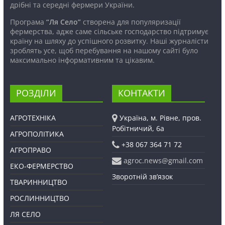
дрібні та середні фермери України.
Програма
“Ля Село”
створена для популяризації
фермерства, адже саме сільське господарство підтримує
країну на шляху до успішного розвитку. Наші журналісти
зроблять усе, щоб перебування на нашому сайті було
максимально інформативним та цікавим.
РОЗДІЛИ
КОНТАКТИ
АГРОТЕХНІКА
Україна, м. Рівне, пров.
Робітничий, 6а
АГРОПОЛІТИКА
+38 067 364 71 72
АГРОПРАВО
agroc.news@gmail.com
ЕКО-ФЕРМЕРСТВО
Зворотній зв’язок
ТВАРИННИЦТВО
РОСЛИННИЦТВО
ЛЯ СЕЛО