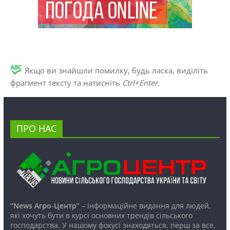
Якщо ви знайшли помилку, будь ласка, виділіть
фрагмент тексту та натисніть
Ctrl+Enter
.
ПРО НАС
“News Агро-Центр”
– інформаційне видання для людей,
які хочуть бути в курсі основних трендів сільського
господарства. У нашому фокусі знаходяться, перш за все,