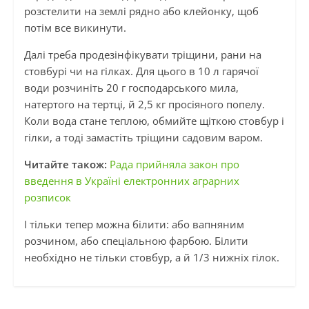
розстелити на землі рядно або клейонку, щоб
потім все викинути.
Далі треба продезінфікувати тріщини, рани на
стовбурі чи на гілках. Для цього в 10 л гарячої
води розчиніть 20 г господарського мила,
натертого на тертці, й 2,5 кг просіяного попелу.
Коли вода стане теплою, обмийте щіткою стовбур і
гілки, а тоді замастіть тріщини садовим варом.
Читайте також:
Рада прийняла закон про
введення в Україні електронних аграрних
розписок
І тільки тепер можна білити: або вапняним
розчином, або спеціальною фарбою. Білити
необхідно не тільки стовбур, а й 1/3 нижніх гілок.