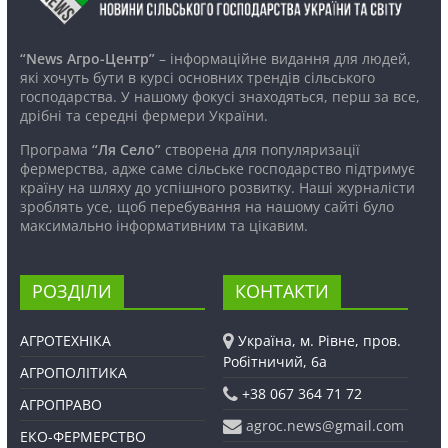
“News Агро-Центр”
– інформаційне видання для людей,
які хочуть бути в курсі основних трендів сільського
господарства. У нашому фокусі знаходяться, перш за все,
дрібні та середні фермери України.
Програма
“Ля Село”
створена для популяризації
фермерства, адже саме сільське господарство підтримує
країну на шляху до успішного розвитку. Наші журналісти
зроблять усе, щоб перебування на нашому сайті було
максимально інформативним та цікавим.
РОЗДІЛИ
КОНТАКТИ
АГРОТЕХНІКА
Україна, м. Рівне, пров.
Робітничий, 6а
АГРОПОЛІТИКА
+38 067 364 71 72
АГРОПРАВО
agroc.news@gmail.com
ЕКО-ФЕРМЕРСТВО