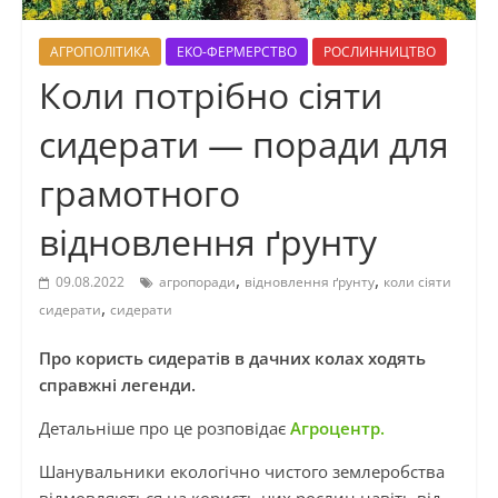
АГРОПОЛІТИКА
ЕКО-ФЕРМЕРСТВО
РОСЛИННИЦТВО
Коли потрібно сіяти
сидерати — поради для
грамотного
відновлення ґрунту
,
,
09.08.2022
агропоради
відновлення ґрунту
коли сіяти
,
сидерати
сидерати
Про користь сидератів в дачних колах ходять
справжні легенди.
Детальніше про це розповідає
Агроцентр.
Шанувальники екологічно чистого землеробства