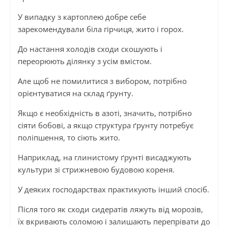
У випадку з картоплею добре себе
зарекомендували біла гірчиця, жито і горох.
До настання холодів сходи скошують і
переорюють ділянку з усім вмістом.
Але щоб не помилитися з вибором, потрібно
орієнтуватися на склад ґрунту.
Якщо є необхідність в азоті, значить, потрібно
сіяти бобові, а якщо структура ґрунту потребує
поліпшення, то сіють жито.
Наприклад, на глинистому ґрунті висаджують
культури зі стрижневою будовою кореня.
У деяких господарствах практикують інший спосіб.
Після того як сходи сидератів ляжуть від морозів,
їх вкривають соломою і залишають перепрівати до