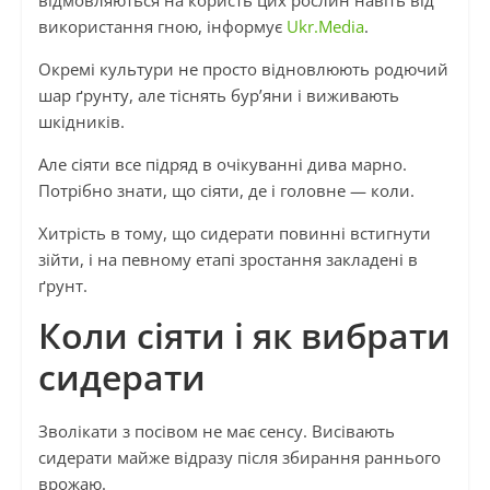
відмовляються на користь цих рослин навіть від
використання гною, інформує
Ukr.Media
.
Окремі культури не просто відновлюють родючий
шар ґрунту, але тіснять бур’яни і виживають
шкідників.
Але сіяти все підряд в очікуванні дива марно.
Потрібно знати, що сіяти, де і головне — коли.
Хитрість в тому, що сидерати повинні встигнути
зійти, і на певному етапі зростання закладені в
ґрунт.
Коли сіяти і як вибрати
сидерати
Зволікати з посівом не має сенсу. Висівають
сидерати майже відразу після збирання раннього
врожаю.