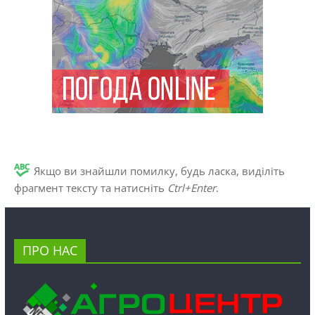
Якщо ви знайшли помилку, будь ласка, виділіть
фрагмент тексту та натисніть
Ctrl+Enter
.
ПРО НАС