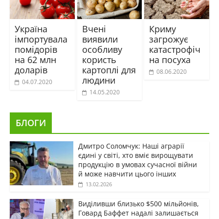
Україна
Вчені
Криму
імпортувала
виявили
загрожує
помідорів
особливу
катастрофіч
на 62 млн
користь
на посуха
доларів
картоплі для
08.06.2020
людини
04.07.2020
14.05.2020
БЛОГИ
Дмитро Соломчук: Наші аграрії
єдині у світі, хто вміє вирощувати
продукцію в умовах сучасної війни
й може навчити цього інших
13.02.2026
Виділивши близько $500 мільйонів,
Говард Баффет надалі залишається