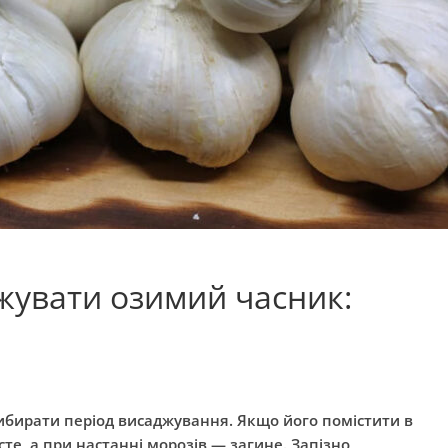
жувати озимий часник:
бирати період висаджування. Якщо його помістити в
сте, а при настанні морозів — загине. Запізно