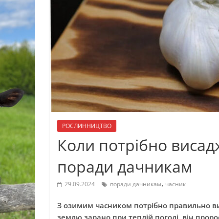
РОСЛИННИЦТВО
Коли потрібно висад
поради дачникам
,
29.09.2024
поради дачникам
часник
З озимим часником потрібно правильно ви
землю зарано при теплій погоді, він проро