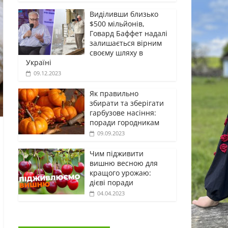
Виділивши близько
$500 мільйонів,
Говард Баффет надалі
залишається вірним
своєму шляху в
Україні
09.12.2023
Як правильно
збирати та зберігати
гарбузове насіння:
поради городникам
09.09.2023
Чим підживити
вишню весною для
кращого урожаю:
дієві поради
04.04.2023