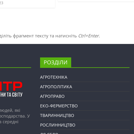
23
іліть фрагмент тексту та натисніть
Ctrl+Enter
.
РОЗДІЛИ
АГРОТЕХНІКА
АГРОПОЛІТИКА
АГРОПРАВО
ЕКО-ФЕРМЕРСТВО
людей, які
ТВАРИННИЦТВО
господарства. У
а середні
РОСЛИННИЦТВО