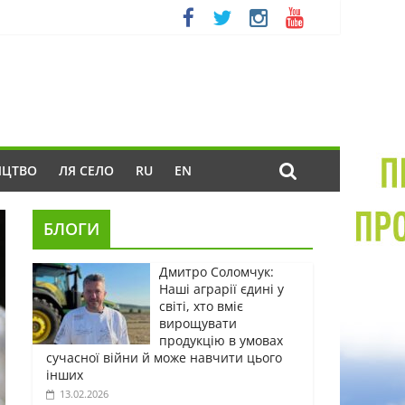
ИЦТВО
ЛЯ СЕЛО
RU
EN
БЛОГИ
Дмитро Соломчук:
Наші аграрії єдині у
світі, хто вміє
вирощувати
продукцію в умовах
сучасної війни й може навчити цього
інших
13.02.2026