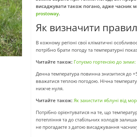
висаджувати також погано, адже часник м
prostoway
.
Як визначити прави
В кожному регіоні свої кліматичні особливо
потрібно брати погоду та температурні пок
Читайте також:
Готуємо гортензію до зими: 
Денна температура повинна знизитися до +5 
вважатися теплою погодою. Нічна температур
нижче нуля.
Читайте також:
Як захистити яблуні від мор
Потрібно орієнтуватися на те, що температу
потепління та до стабільних холодів залиша
не прогадаєте з датою висаджування часник