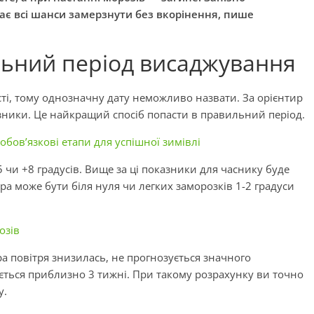
ає всі шанси замерзнути без вкорінення, пише
льний період висаджування
сті, тому однозначну дату неможливо назвати. За орієнтир
азники. Це найкращий спосіб попасти в правильний період.
обов’язкові етапи для успішної зимівлі
чи +8 градусів. Вище за ці показники для часнику буде
а може бути біля нуля чи легких заморозків 1-2 градуси
озів
ра повітря знизилась, не прогнозується значного
ється приблизно 3 тижні. При такому розрахунку ви точно
у.