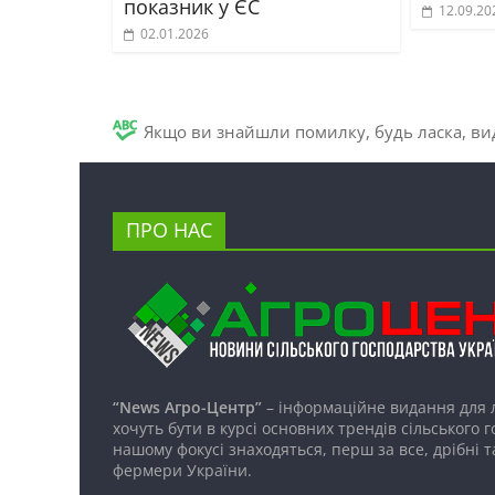
показник у ЄС
12.09.20
02.01.2026
Якщо ви знайшли помилку, будь ласка, вид
ПРО НАС
“News Агро-Центр”
– інформаційне видання для 
хочуть бути в курсі основних трендів сільського 
нашому фокусі знаходяться, перш за все, дрібні т
фермери України.