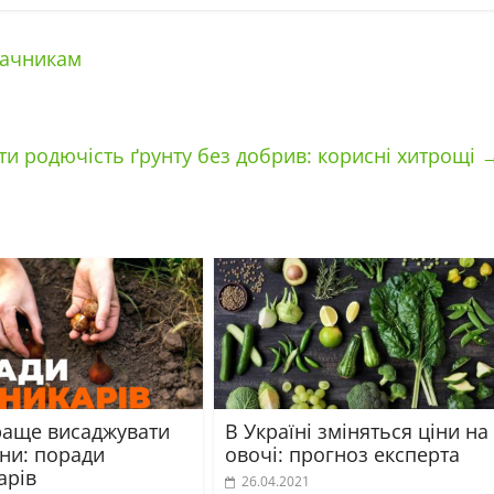
дачникам
ти родючість ґрунту без добрив: корисні хитрощі
раще висаджувати
В Україні зміняться ціни на
ни: поради
овочі: прогноз експерта
арів
26.04.2021