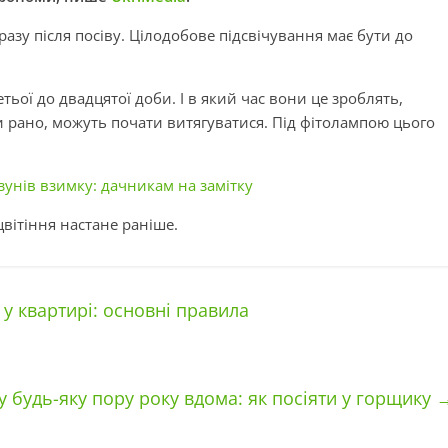
разу після посіву. Цілодобове підсвічування має бути до
тьої до двадцятої доби. І в який час вони це зроблять,
ли рано, можуть почати витягуватися. Під фітолампою цього
зунів взимку: дачникам на замітку
 цвітіння настане раніше.
 у квартирі: основні правила
у будь-яку пору року вдома: як посіяти у горщику