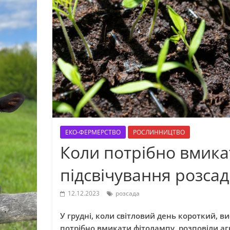
ЕКО-ФЕРМЕРСТВО
РОСЛИННИЦТВО
Коли потрібно вмика
підсвічування розса
12.12.2023
розсада
У грудні, коли світловий день короткий, в
потрібно вмикати фітолампу, розповіли 