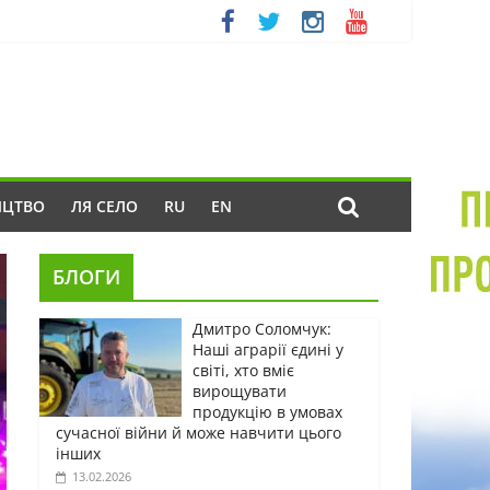
ИЦТВО
ЛЯ СЕЛО
RU
EN
БЛОГИ
Дмитро Соломчук:
Наші аграрії єдині у
світі, хто вміє
вирощувати
продукцію в умовах
сучасної війни й може навчити цього
інших
13.02.2026