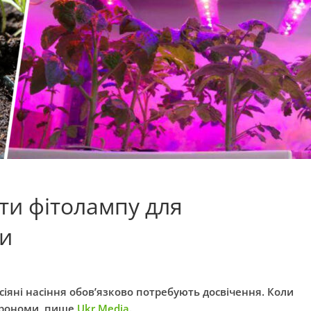
ти фітолампу для
ди
исіяні насіння обов’язково потребують досвічення. Коли
агрономи, пише
Ukr.Media
.