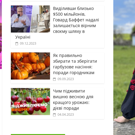
Виділивши близько
$500 мільйонів,
Говард Баффет надалі
залишається вірним
своєму шляху в
Україні
09.12.2023
Як правильно
збирати та зберігати
гарбузове насіння:
поради городникам
09.09.2023
Чим підживити
вишню весною для
кращого урожаю:
дієві поради
04.04.2023