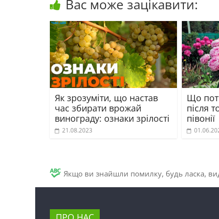
Вас може зацікавити:
Як зрозуміти, що настав
Що пот
час збирати врожай
після т
винограду: ознаки зрілості
півонії
21.08.2023
01.06.20
Якщо ви знайшли помилку, будь ласка, вид
ПРО НАС