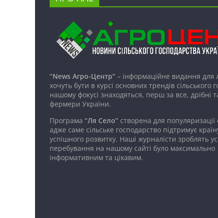
“News Агро-Центр”
– інформаційне видання для 
хочуть бути в курсі основних трендів сільського 
нашому фокусі знаходяться, перш за все, дрібні т
фермери України.
Програма
“Ля Село”
створена для популяризації
адже саме сільське господарство підтримує країн
успішного розвитку. Наші журналісти зроблять ус
перебування на нашому сайті було максимально
інформативним та цікавим.