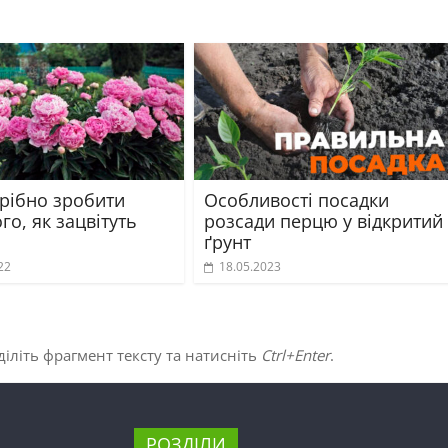
рібно зробити
Особливості посадки
ого, як зацвітуть
розсади перцю у відкритий
ґрунт
22
18.05.2023
іліть фрагмент тексту та натисніть
Ctrl+Enter
.
РОЗДІЛИ