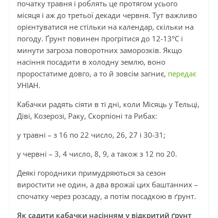
початку травня і роблять це протягом усього
місяця і аж до третьої декади червня. Тут важливо
орієнтуватися не стільки на календар, скільки на
погоду. Ґрунт повинен прогрітися до 12-13°C і
минути загроза поворотних заморозків. Якщо
насіння посадити в холодну землю, воно
проростатиме довго, а то й зовсім загниє,
передає
УНІАН.
Кабачки радять сіяти в ті дні, коли Місяць у Тельці,
Діві, Козерозі, Раку, Скорпіоні та Рибах:
у травні – з 16 по 22 число, 26, 27 і 30-31;
у червні – 3, 4 число, 8, 9, а також з 12 по 20.
Деякі городники примудряються за сезон
виростити не один, а два врожаї цих баштанних –
спочатку через розсаду, а потім посадкою в ґрунт.
Як садити кабачки насінням у відкритий ґрунт