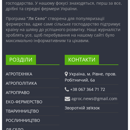
господарства. У нашому фокусі знаходяться, перш за все,
дрібні та середні фермери України.
Програма
“Ля Село”
створена для популяризації
фермерства, адже саме сільське господарство підтримує
країну на шляху до успішного розвитку. Наші журналісти
зроблять усе, щоб перебування на нашому сайті було
максимально інформативним та цікавим.
РОЗДІЛИ
КОНТАКТИ
АГРОТЕХНІКА
Україна, м. Рівне, пров.
Робітничий, 6а
АГРОПОЛІТИКА
+38 067 364 71 72
АГРОПРАВО
agroc.news@gmail.com
ЕКО-ФЕРМЕРСТВО
Зворотній зв’язок
ТВАРИННИЦТВО
РОСЛИННИЦТВО
ЛЯ СЕЛО