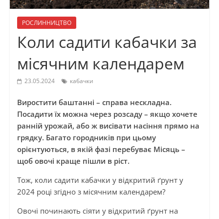
РОСЛИННИЦТВО
Коли садити кабачки за
місячним календарем
23.05.2024
кабачки
Виростити баштанні – справа нескладна.
Посадити їх можна через розсаду – якщо хочете
ранній урожай, або ж висівати насіння прямо на
грядку. Багато городників при цьому
орієнтуються, в якій фазі перебуває Місяць –
щоб овочі краще пішли в ріст.
Тож, коли садити кабачки у відкритий ґрунт у
2024 році згідно з місячним календарем?
Овочі починають сіяти у відкритий ґрунт на