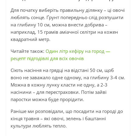
Для початку виберіть правильну ділянку – ці овочі
люблять сонце. Ґрунт попередньо слід розпушити
на глибину 10 см, можна внести добрива –
наприклад, 15 грамів аміачної селітри на кожен
квадратний метр.
Читайте також:
Один літр кефіру на город —
рецепт підгодівлі для всіх овочів
Сіють насіння на грядці на відстані 50 см, щоб
воно не заважало одне одному, на глибину 3-4 см.
Можна в кожну лунку класти не одну, а 2-3
насінини – для перестраховки. Потім зайві
паростки можна буде прорідити.
Раніше ми розповідали, що посадити на городі до
кінця травня – які овочі, зелень і баштанні
культури люблять тепло.