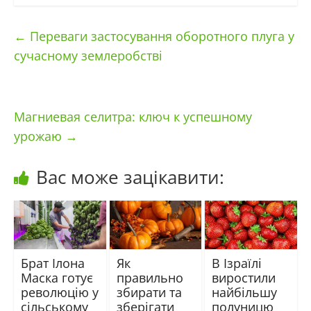
←
Переваги застосування оборотного плуга у
сучасному землеробстві
Магниевая селитра: ключ к успешному
урожаю
→
Вас може зацікавити:
Брат Ілона
Як
В Ізраїлі
Маска готує
правильно
виростили
революцію у
збирати та
найбільшу
сільському
зберігати
полуницю