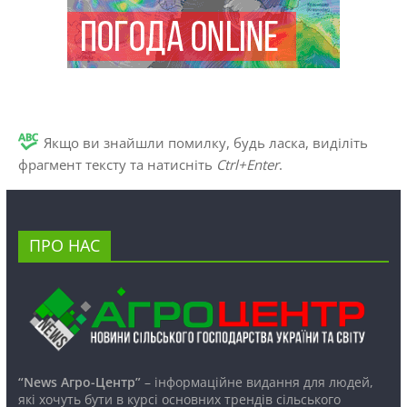
Якщо ви знайшли помилку, будь ласка, виділіть
фрагмент тексту та натисніть
Ctrl+Enter
.
ПРО НАС
“News Агро-Центр”
– інформаційне видання для людей,
які хочуть бути в курсі основних трендів сільського