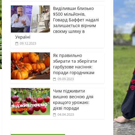
Виділивши близько
$500 мільйонів,
Говард Баффет надалі
залишається вірним
своєму шляху в
Україні
09.12.2023
Як правильно
збирати та зберігати
гарбузове насіння:
поради городникам
09.09.2023
Чим підживити
вишню весною для
кращого урожаю:
дієві поради
04.04.2023