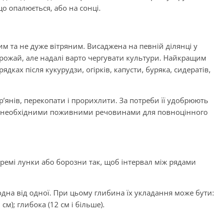
о опалюється, або на сонці.
им та не дуже вітряним. Висаджена на певній ділянці у
рожай, але надалі варто чергувати культури. Найкращим
дках після кукурудзи, огірків, капусти, буряка, сидератів,
р’янів, перекопати і прорихлити. За потреби її удобрюють
и необхідними поживними речовинами для повноцінного
ремі лунки або борозни так, щоб інтервал між рядами
одна від одної. При цьому глибина їх укладання може бути:
 см); глибока (12 см і більше).