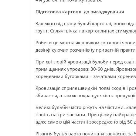
Підготовка картоплі до висаджування
Залежно від стану бульб картоплі, вони під
грунт. Сплячі вічка на картоплинах стимулю
Робити це можна як шляхом світлової яровиз
дезінфікуючих розчинів (у приватній практи
При світловій яровизації бульби перед саді
приміщеннях упродовж 30-60 днів. Яровизов
кореневими бугорками – зачатками коренев
Яровизація сприяє швидкій появі сходів і р
збирання, а також покращує якість продукції
Великі бульби часто ріжуть на частини. Зал
навіть на три частини. При цьому найкраще
адже саме в цій частині зосереджено від 50 д
Різання бульб варто починати завчасно, за 5