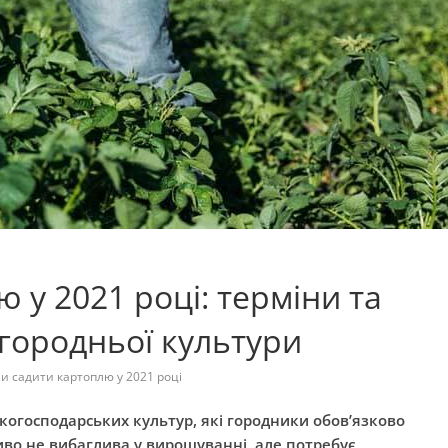
 у 2021 році: терміни та
 городньої культури
и садити картоплю у 2021 році
когосподарських культур, які городники обов’язково
ливо не вибаглива у вирощуванні, але потребує