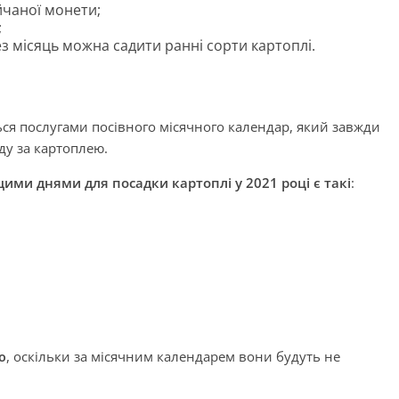
йчаної монети;
;
ез місяць можна садити ранні сорти картоплі.
ься послугами посівного місячного календар, який завжди
ду за картоплею.
ми днями для посадки картоплі у 2021 році є такі
:
ю
, оскільки за місячним календарем вони будуть не