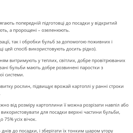
лягають попередній підготовці до посадки у відкритий
ють, а пророщені – озеленюють.
ації, так і обробки бульб за допомогою поживних і
ці цей спосіб використовують досить рідко).
нням витримують у теплих, світлих, добре провітрюваних
ані бульби мають добре розвинені паростки з
ої системи.
озвитку рослин, підвищує врожай картоплі у ранні строки
.
ежно від розміру картоплини її можна розрізати навпіл або
 використовувати для посадки верхні частини бульби,
о 75% усіх вічок.
 днів до посадки, і зберігати їх тонким шаром угору