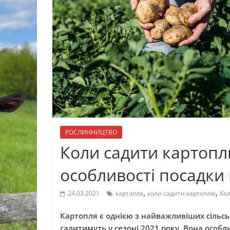
РОСЛИННИЦТВО
Коли садити картоплю
особливості посадки
,
,
24.03.2021
картопля
коли садити картоплю
Кол
Картопля є однією з найважливіших сільсь
садитимуть у сезоні 2021 року. Вона особ