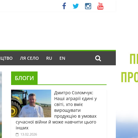
ИЦТВО
ЛЯ СЕЛО
RU
EN
БЛОГИ
Дмитро Соломчук:
Наші аграрії єдині у
світі, хто вміє
вирощувати
продукцію в умовах
сучасної війни й може навчити цього
інших
13.02.2026