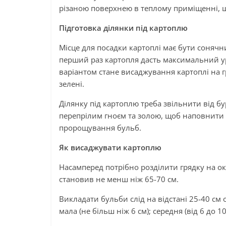
різаною поверхнею в теплому приміщенні, щ
Підготовка ділянки під картоплю
Місце для посадки картоплі має бути сонячн
перший раз картопля дасть максимальний у
варіантом стане висаджування картоплі на гря
зелені.
Ділянку під картоплю треба звільнити від бу
перепрілим гноєм та золою, щоб наповнит
пророщування бульб.
Як висаджувати картоплю
Насамперед потрібно розділити грядку на ок
становив не менш ніж 65-70 см.
Викладати бульби слід на відстані 25-40 см 
мала (не більш ніж 6 см); середня (від 6 до 10