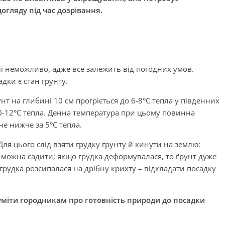
огляду під час дозрівання.
і неможливо, адже все залежить від погодних умов.
дки є стан грунту.
унт на глибині 10 см прогріється до 6-8°С тепла у південних
10-12°С тепла. Денна температура при цьому повинна
не нижче за 5°С тепла.
ля цього слід взяти грудку грунту й кинути на землю:
 можна садити; якщо грудка деформувалася, то ґрунт дуже
грудка розсипалася на дрібну крихту – відкладати посадку
уміти городникам про готовність природи до посадки