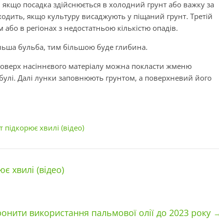
 якщо посадка здійснюється в холодний грунт або важку за
ходить, якщо культуру висаджують у піщаний грунт. Третій
м або в регіонах з недостатньою кількістю опадів.
льша бульба, тим більшою буде глибина.
поверх насіннєвого матеріалу можна покласти жменю
булі. Далі лунки заповнюють грунтом, а поверхневий його
т підкорює хвилі (відео)
є хвилі (відео)
онити використання пальмової олії до 2023 року