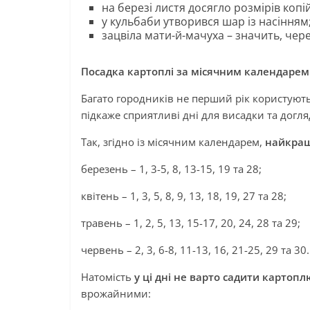
на березі листя досягло розмірів копі
у кульбаби утворився шар із насінням
зацвіла мати-й-мачуха – значить, чер
Посадка картоплі за місячним календарем
Багато городників не перший рік користуют
підкаже сприятливі дні для висадки та догля
Так, згідно із місячним календарем,
найкращи
березень – 1, 3-5, 8, 13-15, 19 та 28;
квітень – 1, 3, 5, 8, 9, 13, 18, 19, 27 та 28;
травень – 1, 2, 5, 13, 15-17, 20, 24, 28 та 29;
червень – 2, 3, 6-8, 11-13, 16, 21-25, 29 та 30.
Натомість
у ці дні не варто садити картопл
врожайними: