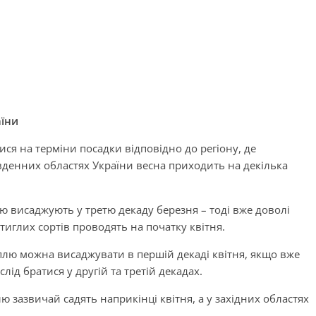
аїни
ися на терміни посадки відповідно до регіону, де
вденних областях України весна приходить на декілька
лю висаджують у третю декаду березня – тоді вже доволі
стиглих сортів проводять на початку квітня.
плю можна висаджувати в першій декаді квітня, якщо вже
слід братися у другій та третій декадах.
лю зазвичай садять наприкінці квітня, а у західних областях