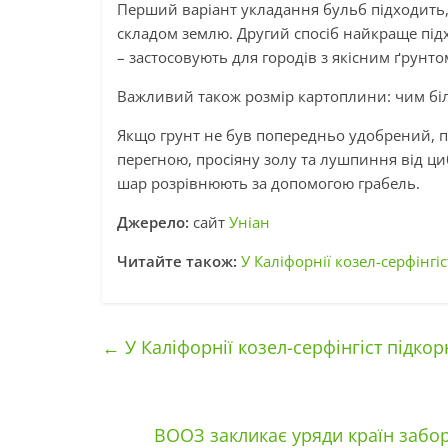
Перший варіант укладання бульб підходить,
складом землю. Другий спосіб найкраще під
– застосовують для городів з якісним ґрунто
Важливий також розмір картоплини: чим бі
Якщо грунт не був попередньо удобрений, 
перегною, просіяну золу та лушпиння від ци
шар розрівнюють за допомогою грабель.
Джерело:
сайт
Уніан
Читайте також:
У Каліфорнії козел-серфінгіс
←
У Каліфорнії козел-серфінгіст підкорю
ВООЗ закликає уряди країн забор