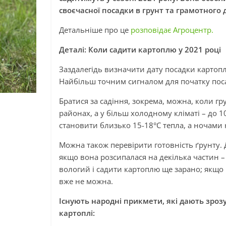
своєчасної посадки в грунт та грамотного д
Детальніше про це
розповідає Агроцентр.
Деталі: Коли садити картоплю у 2021 році
Заздалегідь визначити дату посадки картопл
Найбільш точним сигналом для початку поса
Братися за садіння, зокрема, можна, коли гр
районах, а у більш холодному кліматі – до 
становити близько 15-18°С тепла, а ночами 
Можна також перевірити готовність ґрунту. Д
якщо вона розсипалася на декілька частин –
вологий і садити картоплю ще зарано; якщо 
вже не можна.
Існують народні прикмети, які дають зроз
картоплі: