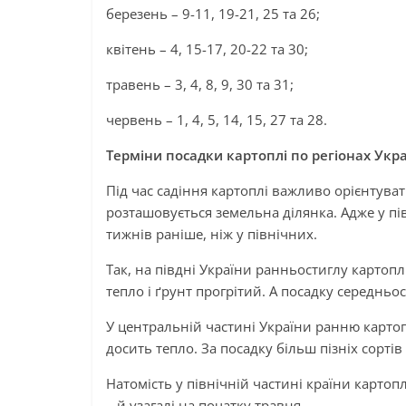
березень – 9-11, 19-21, 25 та 26;
квітень – 4, 15-17, 20-22 та 30;
травень – 3, 4, 8, 9, 30 та 31;
червень – 1, 4, 5, 14, 15, 27 та 28.
Терміни посадки картоплі по регіонах Укр
Під час садіння картоплі важливо орієнтуват
розташовується земельна ділянка. Адже у пі
тижнів раніше, ніж у північних.
Так, на півдні України ранньостиглу картоп
тепло і ґрунт прогрітий. А посадку середньо
У центральній частині України ранню карто
досить тепло. За посадку більш пізніх сортів 
Натомість у північній частині країни картоп
– й узагалі на початку травня.