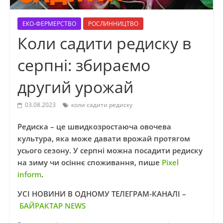
ЕКО-ФЕРМЕРСТВО
РОСЛИННИЦТВО
Коли садити редиску в
серпні: збираємо
другий урожай
03.08.2023
коли садити редиску
Редиска – це швидкозростаюча овочева
культура, яка може давати врожай протягом
усього сезону. У серпні можна посадити редиску
на зиму чи осіннє споживання, пише
Pixel
inform
.
УСІ НОВИНИ В ОДНОМУ ТЕЛЕГРАМ-КАНАЛІ –
БАЙРАКТАР NEWS