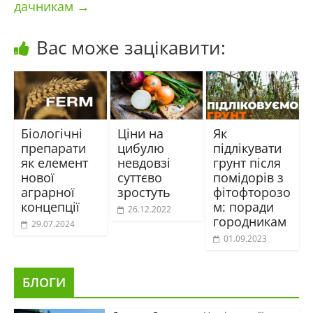
дачникам
→
Вас може зацікавити:
Біологічні
Ціни на
Як
препарати
цибулю
підлікувати
як елемент
невдовзі
грунт після
нової
суттєво
помідорів з
аграрної
зростуть
фітофторозо
концепції
м: поради
26.12.2022
городникам
29.07.2024
01.09.2023
БЛОГИ