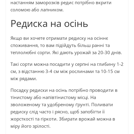
настанням заморозків редис потрібно вкрити
соломою або лапником.
Редиска на осінь
Якщо ви хочете отримати редиску на осіннє
споживання, то вам підійдуть більш ранні та
теплолюбні сорти. Які дають урожай за 20-30 днів.
Такі сорти можна посадити у серпні на глибину 1-2
см, з відстанню 3-4 см між рослинами та 10-15 см
між рядами.
Посадку редиски на осінь потрібно проводити в
тінистому або напівтінистому місці. На
зволоженому та удобреному ґрунті. Поливати
редиску слід часто і рясно, щоб запобігти її
жорсткості та гіркоти. Збирати врожай можна в
міру його зрілості.