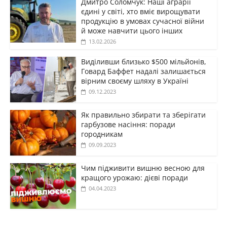
Дмитро Соломчук: Наші аграрії
єдині у світі, хто вміє вирощувати
продукцію в умовах сучасної війни
й може навчити цього інших
13.02.2026
Виділивши близько $500 мільйонів,
Говард Баффет надалі залишається
вірним своєму шляху в Україні
09.12.2023
Як правильно збирати та зберігати
гарбузове насіння: поради
городникам
09.09.2023
Чим підживити вишню весною для
кращого урожаю: дієві поради
04.04.2023