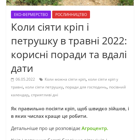
ЕКО-ФЕРМЕРСТВО
РОСЛИННИЦТВО
Коли сіяти кріп і
петрушку в травні 2022:
корисні поради та вдалі
дати
,
06.05.2022
Коли можна сіяти кріп
коли сіяти кріп у
,
,
,
травні
коли сіяти петрушку
поради для господинь
посівний
,
календар
сприятливі дні
Як правильно посіяти кріп, щоб швидко зійшов, і
в яких числах краще це робити.
Детальніше про це розповідає
Агроцентр.