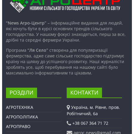
“News Агро-Центр”
– інформаційне видання для людей,
які хочуть бути в курсі основних трендів сільського
господарства. У нашому фокусі знаходяться, перш за все,
дрібні та середні фермери України.
Програма
“Ля Село”
створена для популяризації
фермерства, адже саме сільське господарство підтримує
країну на шляху до успішного розвитку. Наші журналісти
зроблять усе, щоб перебування на нашому сайті було
максимально інформативним та цікавим.
РОЗДІЛИ
КОНТАКТИ
АГРОТЕХНІКА
Україна, м. Рівне, пров.
Робітничий, 6а
АГРОПОЛІТИКА
+38 067 364 71 72
АГРОПРАВО
agroc.news@gmail.com