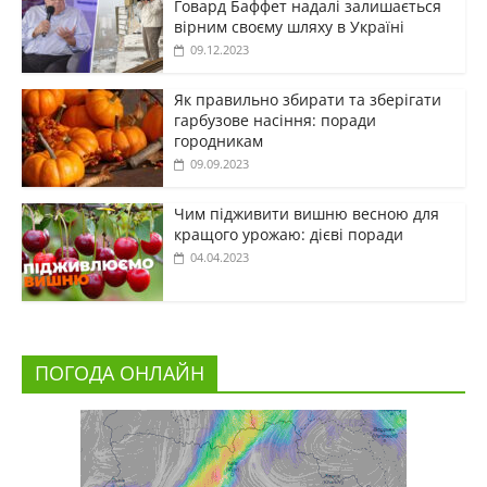
Говард Баффет надалі залишається
вірним своєму шляху в Україні
09.12.2023
Як правильно збирати та зберігати
гарбузове насіння: поради
городникам
09.09.2023
Чим підживити вишню весною для
кращого урожаю: дієві поради
04.04.2023
ПОГОДА ОНЛАЙН