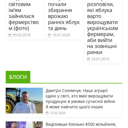
світовим
почали
розповіли,
ім’ям
збирання
які яблука
зайнялася
врожаю
варто
фермерство
ранніх яблук
вирощувати
м (фото)
та динь
українським
фермерам,
05.02.2018
10.07.2020
аби вийти
на зовнішні
ринки
23.01.2019
БЛОГИ
Дмитро Соломчук: Наші аграрії
єдині у світі, хто вміє вирощувати
продукцію в умовах сучасної війни
й може навчити цього інших
13.02.2026
Виділивши близько $500 мільйонів,