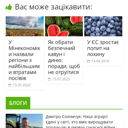
Вас може зацікавити:
У
Як обрати
У ЄС зростає
Мінекономік
безпечний
попит на
и назвали
кавун і
лохину
регіони з
диню:
18.04.2018
найбільшим
поради, щоб
и втратами
не отруїтися
посівів
15.07.2025
15.05.2020
БЛОГИ
Дмитро Соломчук: Наші аграрії
єдині у світі, хто вміє вирощувати
продукцію в умовах сучасної війни