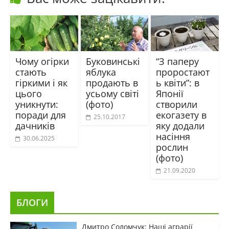
Чому огірки
Буковинські
“З паперу
стають
яблука
проростают
гіркими і як
продають в
ь квіти”: в
цього
усьому світі
Японії
уникнути:
(фото)
створили
поради для
екогазету в
25.10.2017
дачників
яку додали
насіння
30.06.2025
рослин
(фото)
21.09.2020
БЛОГИ
Дмитро Соломчук: Наші аграрії