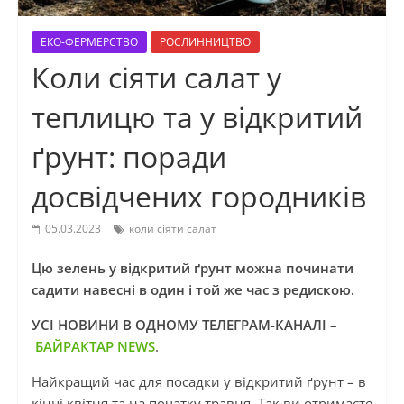
ЕКО-ФЕРМЕРСТВО
РОСЛИННИЦТВО
Коли сіяти салат у
теплицю та у відкритий
ґрунт: поради
досвідчених городників
05.03.2023
коли сіяти салат
Цю зелень у відкритий ґрунт можна починати
садити навесні в один і той же час з редискою.
УСІ НОВИНИ В ОДНОМУ ТЕЛЕГРАМ-КАНАЛІ –
БАЙРАКТАР NEWS
.
Найкращий час для посадки у відкритий ґрунт – в
кінці квітня та на початку травня. Так ви отримаєте