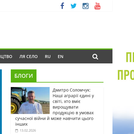
ИЦТВО
ЛЯ СЕЛО
RU
EN
БЛОГИ
Дмитро Соломчук:
Наші аграрії єдині у
світі, хто вміє
вирощувати
продукцію в умовах
сучасної війни й може навчити цього
інших
13.02.2026