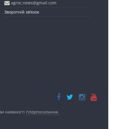
agroc.news@gmail.com
Зворотній зв’язок
ови наявності
гіперпосилання.