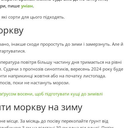
тури, пише
уніан
.
 які сорти для цього підходять.
оркву
ано, інакше сходи проростуть до зими і замерзнуть. Але й
гартуватися.
мпература повітря більшу частину дня тримається на рівні
 Судячи з прогнозів синоптиків, вересень 2024 року буде
ти наприкинці жовтня або на початку листопада.
 посів, поки не настануть морози.
аґрусом восени, щоб підготувати кущі до зимівлі
ти моркву на зиму
не місце. За місяць до посіву перекопайте ґрунт від
 глибиною 3 см на відстані 30 см одна від одної. Потім