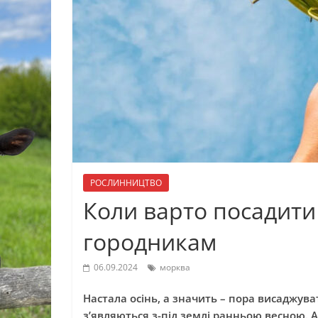
РОСЛИННИЦТВО
Коли варто посадити
городникам
06.09.2024
морква
Настала осінь, а значить – пора висаджуват
з’являються з-під землі ранньою весною. А