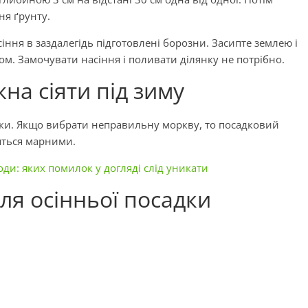
ня ґрунту.
сіння в заздалегідь підготовлені борозни. Засипте землею і
м. Замочувати насіння і поливати ділянку не потрібно.
на сіяти під зиму
адки. Якщо вибрати неправильну моркву, то посадковий
яться марними.
ди: яких помилок у догляді слід уникати
я осінньої посадки