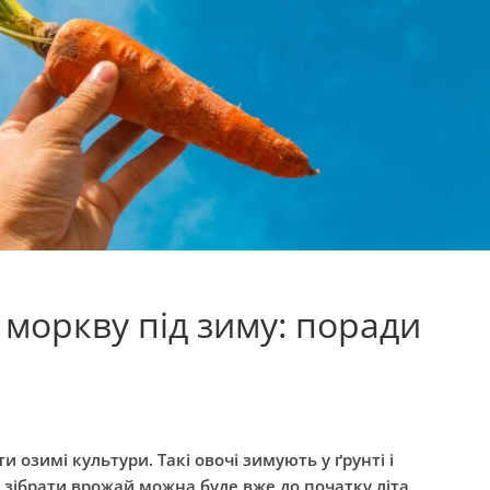
 моркву під зиму: поради
и озимі культури. Такі овочі зимують у ґрунті і
 зібрати врожай можна буде вже до початку літа,