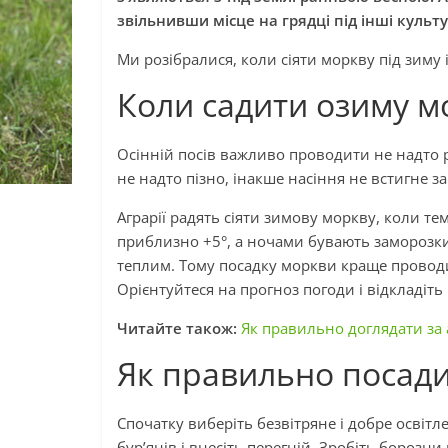
звільнивши місце на грядці під інші куль
Ми розібралися, коли сіяти моркву під зиму і
Коли садити озиму м
Осінній посів важливо проводити не надто р
не надто пізно, інакше насіння не встигне за
Аграрії радять сіяти зимову моркву, коли те
приблизно +5°, а ночами бувають заморозки.
теплим. Тому посадку моркви краще проводи
Орієнтуйтеся на прогноз погоди і відкладіть
Читайте також:
Як правильно доглядати за 
Як правильно посади
Спочатку виберіть безвітряне і добре освітле
бур’янів і внесіть перегній. Зробіть борозни