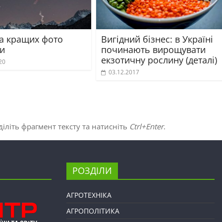
ка кращих фото
Вигідний бізнес: в Україні
и
починають вирощувати
екзотичну рослину (деталі)
20
03.12.2017
іліть фрагмент тексту та натисніть
Ctrl+Enter
.
РОЗДІЛИ
АГРОТЕХНІКА
АГРОПОЛІТИКА