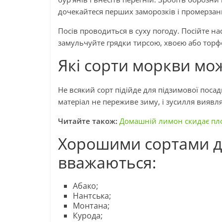
дочекайтеся перших заморозків і промерзан
Посів проводиться в суху погоду. Посійте на
замульчуйте грядки тирсою, хвоєю або торфо
Які сорти моркви мож
Не всякий сорт підійде для підзимової пос
матеріал не переживе зиму, і зусилля виявл
Читайте також:
Домашній лимон скидає пло
Хорошими сортами дл
вважаються:
Абако;
Нантська;
Монтана;
Курода;