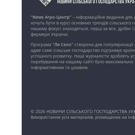
“News Агро-Центр”
– інформаційне видання для 
хочуть бути в курсі основних трендів сільського 
нашому фокусі знаходяться, перш за все, дрібні т
фермери України.
Програма
“Ля Село”
створена для популяризації
адже саме сільське господарство підтримує країн
успішного розвитку. Наші журналісти зроблять ус
перебування на нашому сайті було максимально
інформативним та цікавим.
© 2026
НОВИНИ СІЛЬСЬКОГО ГОСПОДАРСТВА УКР
Використання усіх матеріалів, розміщених на ін