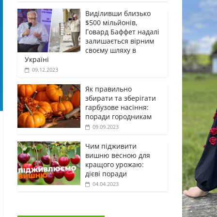
Виділивши близько
$500 мільйонів,
Говард Баффет надалі
залишається вірним
своєму шляху в
Україні
09.12.2023
Як правильно
збирати та зберігати
гарбузове насіння:
поради городникам
09.09.2023
Чим підживити
вишню весною для
кращого урожаю:
дієві поради
04.04.2023