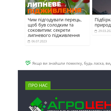
Чим підгодувати перець,
Підбір
щоб був солодким та
природ
соковитим: секрети
29.03.20
липневого підживлення
06.07.2023
Якщо ви знайшли помилку, будь ласка, вид
ПРО НАС