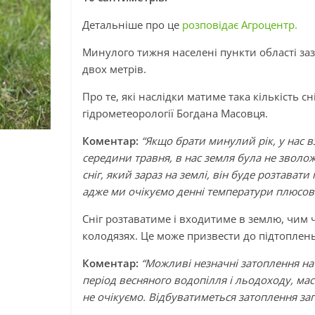
Детальніше про це
розповідає Агроцентр.
Минулого тижня населені пункти області заз
двох метрів.
Про те, які наслідки матиме така кількість с
гідрометеорології Богдана Масовця.
Коментар:
“Якщо брати минулий рік, у нас вз
середини травня, в нас земля була не зволож
сніг, який зараз на землі, він буде розтават
адже ми очікуємо денні температури плюсові,
Сніг розтаватиме і входитиме в землю, чим ч
колодязях. Це може призвести до підтоплен
Коментар:
“Можливі незначні затоплення на 
період весняного водопілля і льодоходу, ма
не очікуємо. Відбуватиметься затоплення за