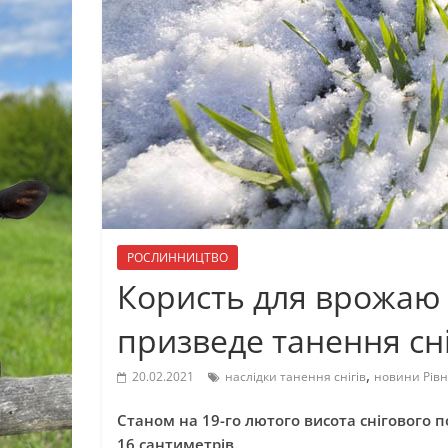
РОСЛИННИЦТВО
Користь для врожаю і
призведе танення сні
,
20.02.2021
наслідки танення снігів
новини Рів
Станом на 19-го лютого висота снігового п
16 сантиметрів.