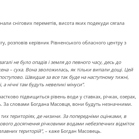
нали снігових переметів, висота яких подекуди сягала
нігу, розповів керівник Рівненського обласного центру з
агалі не було опадів і земля до певного часу, десь до
ена – суха. Вона зволожилась, як тільки випали дощі. Цей
и поступово. Швидше за все так буде на наступному тижні,
 а нічні там будуть невеликі мінуси”.
астково підвищиться рівень води у ставках, річках, озерах,
ь. За словами Богдана Масовця, вони будуть незначними.
тих територіях, де низини. За попередніми оцінками, в
сового досягнення річковими водами небезпечних відміток
плавних територій”
, – каже Богдан Масовець.