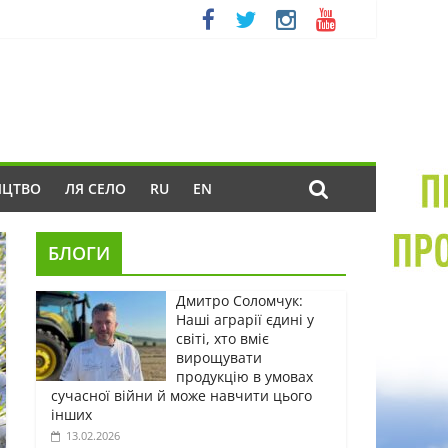
ИЦТВО
ЛЯ СЕЛО
RU
EN
БЛОГИ
Дмитро Соломчук:
Наші аграрії єдині у
світі, хто вміє
вирощувати
продукцію в умовах
сучасної війни й може навчити цього
інших
13.02.2026