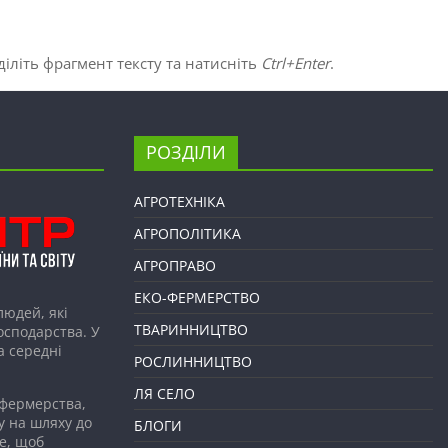
іліть фрагмент тексту та натисніть
Ctrl+Enter
.
РОЗДІЛИ
АГРОТЕХНІКА
АГРОПОЛІТИКА
АГРОПРАВО
ЕКО-ФЕРМЕРСТВО
людей, які
ТВАРИННИЦТВО
господарства. У
а середні
РОСЛИННИЦТВО
ЛЯ СЕЛО
 фермерства,
у на шляху до
БЛОГИ
е, щоб