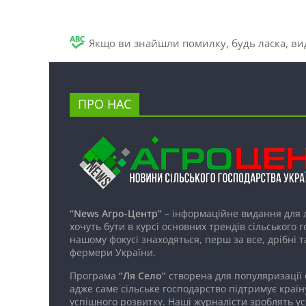
Якщо ви знайшли помилку, будь ласка, вид
ПРО НАС
“News Агро-Центр”
– інформаційне видання для 
хочуть бути в курсі основних трендів сільського 
нашому фокусі знаходяться, перш за все, дрібні т
фермери України.
Програма
“Ля Село”
створена для популяризації
адже саме сільське господарство підтримує країн
успішного розвитку. Наші журналісти зроблять ус