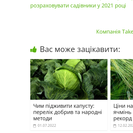
розраховувати садівники у 2021 році
Компанія Tak
Вас може зацікавити:
Чим підживити капусту:
Ціни на
перелік добрив та народні
ячмінь
методи
рекорд
01.07.2022
12.02.20