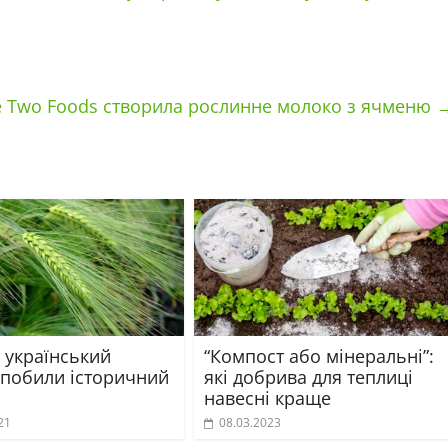
e Two Foods створила рослинне молоко з ячменю
 український
“Компост або мінеральні”:
 побили історичний
які добрива для теплиці
навесні краще
21
08.03.2023