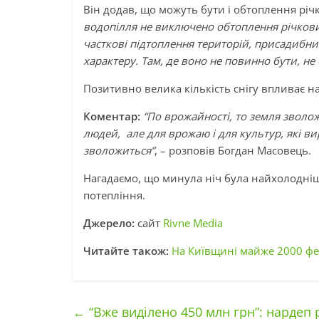
Він додав, що можуть бути і обтоплення рі
водопілля не виключено обтоплення річкови
часткові підтоплення територій, присадибних
характеру. Там, де воно не повинно бути, не 
Позитивно велика кількість снігу впливає на
Коментар:
“По врожайності, то земля зволож
людей, але для врожаю і для культур, які ви
зволожиться”
, – розповів Богдан Масовець.
Нагадаємо, що минула ніч була найхолодніш
потепління.
Джерело:
сайт
Rivne Media
Читайте також:
На Київщині майже 2000 фе
←
“Вже виділено 450 млн грн”: нардеп 