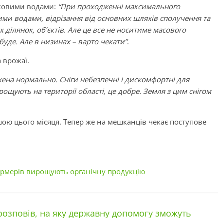
чковими водами:
“При проходженні максимального
ми водами, відрізання від основних шляхів сполучення та
 ділянок, об’єктів. Але це все не носитиме масового
буде. Але в низинах – варто чекати”
.
 врожаї.
ена нормально. Сніги небезпечні і дискомфортні для
рощують на території області, це добре. Земля з цим снігом
ою цього місяця. Тепер же на мешканців чекає поступове
рмерів вирощують органічну продукцію
розповів, на яку державну допомогу зможуть