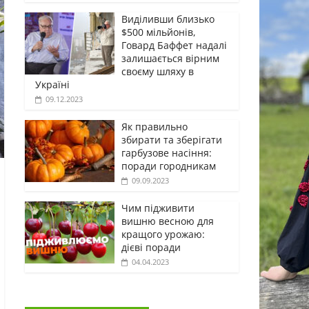
Виділивши близько
$500 мільйонів,
Говард Баффет надалі
залишається вірним
своєму шляху в
Україні
09.12.2023
Як правильно
збирати та зберігати
гарбузове насіння:
поради городникам
09.09.2023
Чим підживити
вишню весною для
кращого урожаю:
дієві поради
04.04.2023