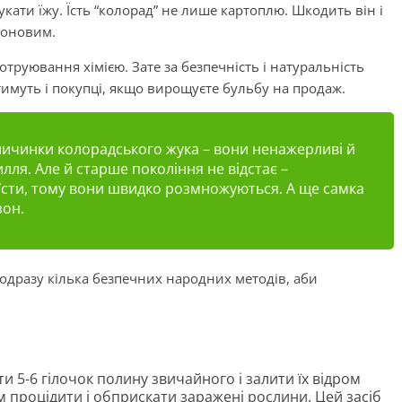
кати їжу. Їсть “колорад” не лише картоплю. Шкодить він і
ьоновим.
отруювання хімією. Зате за безпечність і натуральність
тимуть і покупці, якщо вирощуєте бульбу на продаж.
ичинки колорадського жука – вони ненажерливі й
лля. Але й старше покоління не відстає –
їсти, тому вони швидко розмножуються. А ще самка
зон.
одразу кілька безпечних народних методів, аби
и 5-6 гілочок полину звичайного і залити їх відром
м процідити і обприскати заражені рослини. Цей засіб