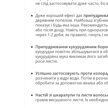
не слід застосовувати дуже часто, бо
Дуже хороший ефект дає
припудрюва
деревним попелом. Найбільш згубним
показує і будь-яка інша. Рекомендуєть
або після дощу. Навіть при одноразово
через 1-2 доби, як правило, гинуть і л
Припудрювання кукурудзяним бор
кукурудзи помітно збільшуватися в об
кукурудзяна мука викликає його загиб
роси листю.
Успішно застосовують проти колорад
розчинити у відрі води. Потім в розчи
обробити за допомогою віника або о
Настій зі шкаралупи та листя волоськ
грамів висушеного листя. Їх необхідн