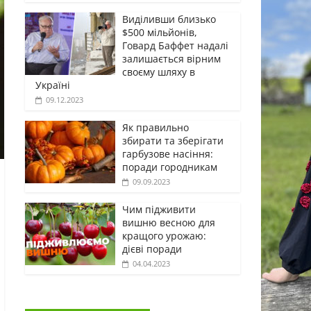
Виділивши близько
$500 мільйонів,
Говард Баффет надалі
залишається вірним
своєму шляху в
Україні
09.12.2023
Як правильно
збирати та зберігати
гарбузове насіння:
поради городникам
09.09.2023
Чим підживити
вишню весною для
кращого урожаю:
дієві поради
04.04.2023