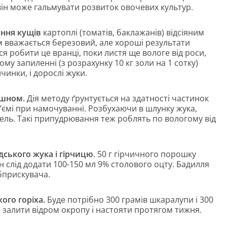
 він може гальмувати розвиток овочевих культур.
ння кущів
картоплі (томатів, баклажанів) відсіяним
 вважається березовий, але хороші результати
ся робити це вранці, поки листя ще вологе від роси,
му запиленні (з розрахунку 10 кг золи на 1 сотку)
ичинки, і дорослі жуки.
ошном.
Дія методу ґрунтується на здатності частинок
’ємі при намочуванні. Розбухаючи в шлунку жука,
ель. Такі припудрювання теж роблять по вологому від
ського жука і гірчицю
. 50 г гірчичного порошку
н слід додати 100-150 мл 9% столового оцту. Бадилля
бприскувача.
ого горіха.
Буде потрібно 300 грамів шкаралупи і 300
о залити відром окропу і настояти протягом тижня.