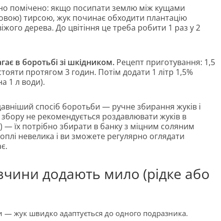
но помічено: якщо посипати землю між кущами
зовою) тирсою, жук починає обходити плантацію
жого дерева. До цвітіння це треба робити 1 раз у 2
гає в боротьбі зі шкідником.
Рецепт приготування: 1,5
астояти протягом 3 годин. Потім додати 1 літр 1,5%
а 1 л води).
авніший спосіб боротьби — ручне збирання жуків і
 збору не рекомендується роздавлювати жуків в
ь) — їх потрібно збирати в банку з міцним соляним
оплі невелика і ви зможете регулярно оглядати
є.
озчини додають мило (рідке або
и — жук швидко адаптується до одного подразника.