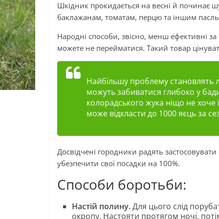
Шкідник прокидається на весні й починає шу
баклажанам, томатам, перцю та іншим пасл
Народні способи, звісно, менш ефективні за 
можете не перейматися. Такий товар цінува
Найбільшу проблему становлять л
можуть забиватися глибоко у бади
колорадського жука ніщо не хоче 
може відкласти до 1000 яєць за се
Досвідчені городники радять застосовувати 
убезпечити свої посадки на 100%.
Способи боротьби:
Настій полину.
Для цього слід порубат
окропу. Настояти протягом ночі, поті