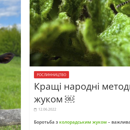
РОСЛИННИЦТВО
Кращі народні метод
жуком ￼
12.06.2022
Боротьба з
колорадським жуком
– важлива