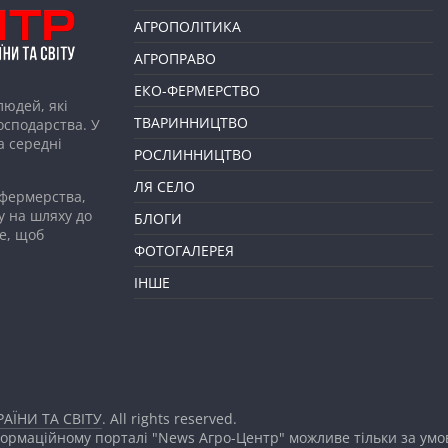
АГРОПОЛІТИКА
АГРОПРАВО
ЕКО-ФЕРМЕРСТВО
людей, які
ТВАРИННИЦТВО
господарства. У
а середні
РОСЛИННИЦТВО
ЛЯ СЕЛО
 фермерства,
у на шляху до
БЛОГИ
е, щоб
ФОТОГАЛЕРЕЯ
ІНШЕ
АЇНИ ТА СВІТУ
. All rights reserved.
формаційному порталі "News Агро-Центр" можливе тільки за ум