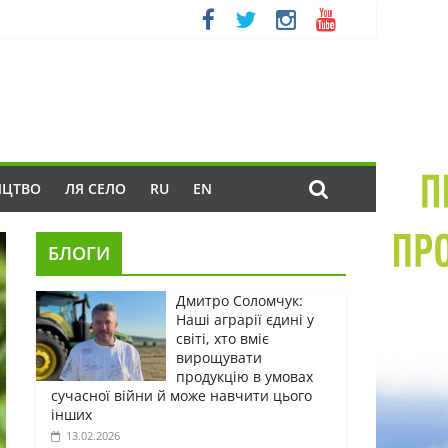
ИЦТВО
ЛЯ СЕЛО
RU
EN
БЛОГИ
Дмитро Соломчук:
Наші аграрії єдині у
світі, хто вміє
вирощувати
продукцію в умовах
сучасної війни й може навчити цього
інших
13.02.2026