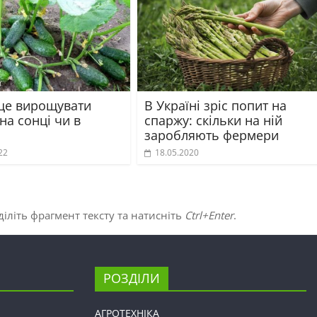
ще вирощувати
В Україні зріс попит на
 на сонці чи в
спаржу: скільки на ній
заробляють фермери
22
18.05.2020
іліть фрагмент тексту та натисніть
Ctrl+Enter
.
РОЗДІЛИ
АГРОТЕХНІКА