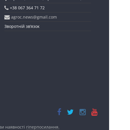
+38 067 364 71 72
agroc.news@gmail.com
Зворотній зв’язок
ови наявності
гіперпосилання.