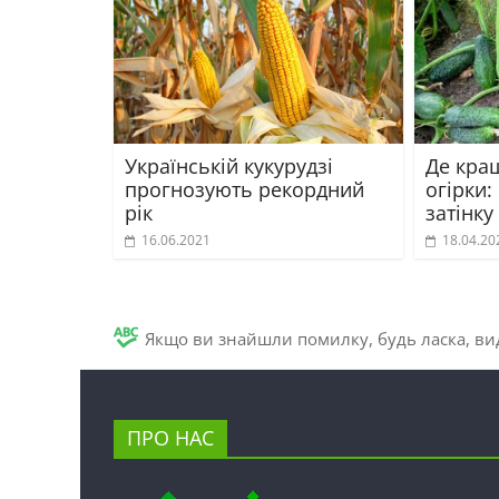
Українській кукурудзі
Де кра
прогнозують рекордний
огірки:
рік
затінку
16.06.2021
18.04.20
Якщо ви знайшли помилку, будь ласка, вид
ПРО НАС