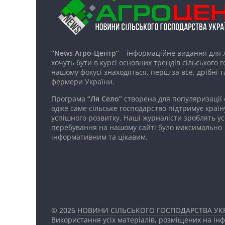
“News Агро-Центр”
– інформаційне видання для 
хочуть бути в курсі основних трендів сільського 
нашому фокусі знаходяться, перш за все, дрібні т
фермери України.
Програма
“Ля Село”
створена для популяризації
адже саме сільське господарство підтримує країн
успішного розвитку. Наші журналісти зроблять ус
перебування на нашому сайті було максимально
інформативним та цікавим.
© 2026
НОВИНИ СІЛЬСЬКОГО ГОСПОДАРСТВА УКР
Використання усіх матеріалів, розміщених на ін