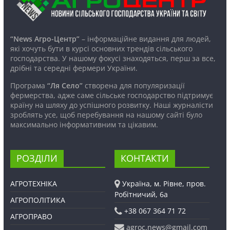
“News Агро-Центр”
– інформаційне видання для людей,
які хочуть бути в курсі основних трендів сільського
господарства. У нашому фокусі знаходяться, перш за все,
дрібні та середні фермери України.
Програма
“Ля Село”
створена для популяризації
фермерства, адже саме сільське господарство підтримує
країну на шляху до успішного розвитку. Наші журналісти
зроблять усе, щоб перебування на нашому сайті було
максимально інформативним та цікавим.
РОЗДІЛИ
КОНТАКТИ
АГРОТЕХНІКА
Україна, м. Рівне, пров.
Робітничий, 6а
АГРОПОЛІТИКА
+38 067 364 71 72
АГРОПРАВО
agroc.news@gmail.com