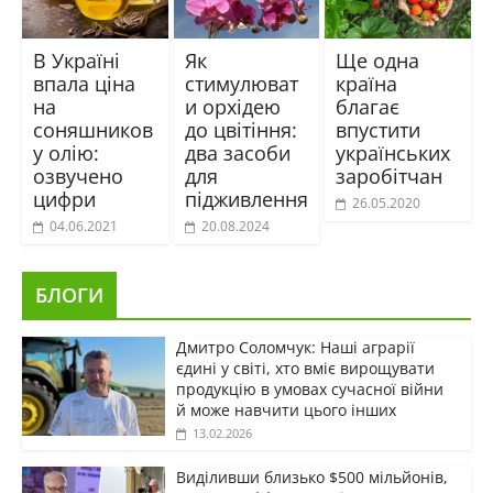
В Україні
Як
Ще одна
впала ціна
стимулюват
країна
на
и орхідею
благає
соняшников
до цвітіння:
впустити
у олію:
два засоби
українських
озвучено
для
заробітчан
цифри
підживлення
26.05.2020
04.06.2021
20.08.2024
БЛОГИ
Дмитро Соломчук: Наші аграрії
єдині у світі, хто вміє вирощувати
продукцію в умовах сучасної війни
й може навчити цього інших
13.02.2026
Виділивши близько $500 мільйонів,