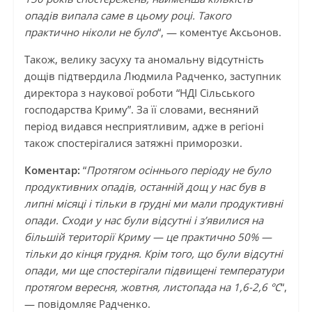
опадів випала саме в цьому році. Такого
практично ніколи не було
“, — коментує Аксьонов.
Також, велику засуху та аномальну відсутність
дощів підтвердила Людмила Радченко, заступник
директора з наукової роботи “НДІ Сільського
господарства Криму”. За її словами, весняний
період видався несприятливим, адже в регіоні
також спостерігалися затяжні приморозки.
Коментар:
“
Протягом осіннього періоду не було
продуктивних опадів, останній дощ у нас був в
липні місяці і тільки в грудні ми мали продуктивні
опади. Сходи у нас були відсутні і з’явилися на
більшій території Криму — це практично 50% —
тільки до кінця грудня. Крім того, що були відсутні
опади, ми ще спостерігали підвищені температури
протягом вересня, жовтня, листопада на 1,6-2,6 °С
“,
— повідомляє Радченко.