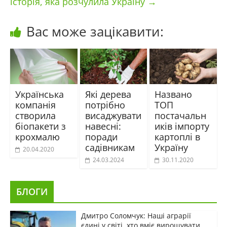
історія, яка розчулила Україну
→
Вас може зацікавити:
Українська
Які дерева
Названо
компанія
потрібно
ТОП
створила
висаджувати
постачальн
біопакети з
навесні:
иків імпорту
крохмалю
поради
картоплі в
садівникам
Україну
20.04.2020
24.03.2024
30.11.2020
БЛОГИ
Дмитро Соломчук: Наші аграрії
єдині у світі, хто вміє вирощувати