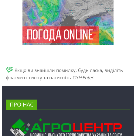
Якщо ви знайшли помилку, будь ласка, виділіть
фрагмент тексту та натисніть
Ctrl+Enter
.
ПРО НАС