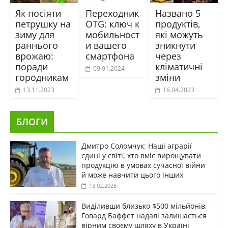
Як посіяти
Переходник
Названо 5
петрушку на
OTG: ключ к
продуктів,
зиму для
мобильност
які можуть
раннього
и вашего
зникнути
врожаю:
смартфона
через
поради
кліматичні
09.01.2024
городникам
зміни
13.11.2023
16.04.2023
БЛОГИ
Дмитро Соломчук: Наші аграрії
єдині у світі, хто вміє вирощувати
продукцію в умовах сучасної війни
й може навчити цього інших
13.02.2026
Виділивши близько $500 мільйонів,
Говард Баффет надалі залишається
вірним своєму шляху в Україні