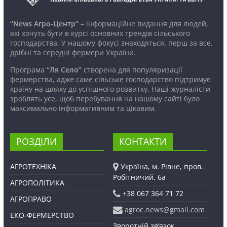
“News Агро-Центр”
– інформаційне видання для людей,
які хочуть бути в курсі основних трендів сільського
господарства. У нашому фокусі знаходяться, перш за все,
дрібні та середні фермери України.
Програма
“Ля Село”
створена для популяризації
фермерства, адже саме сільське господарство підтримує
країну на шляху до успішного розвитку. Наші журналісти
зроблять усе, щоб перебування на нашому сайті було
максимально інформативним та цікавим.
РОЗДІЛИ
КОНТАКТИ
АГРОТЕХНІКА
Україна, м. Рівне, пров.
Робітничий, 6а
АГРОПОЛІТИКА
+38 067 364 71 72
АГРОПРАВО
agroc.news@gmail.com
ЕКО-ФЕРМЕРСТВО
Зворотній зв’язок