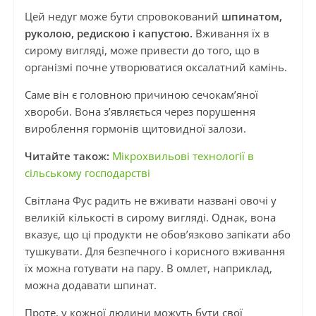
Цей недуг може бути спровокований
шпинатом,
руколою, редискою і капустою.
Вживання їх в
сирому вигляді, може привести до того, що в
організмі почне утворюватися оксалатний камінь.
Саме він є головною причиною сечокам’яної
хвороби. Вона з’являється через порушення
вироблення гормонів щитовидної залози.
Читайте також:
Мікрохвильові технології в
сільському господарстві
Світлана Фус радить не вживати названі овочі у
великій кількості в сирому вигляді. Однак, вона
вказує, що ці продукти не обов’язково запікати або
тушкувати. Для безпечного і корисного вживання
їх можна готувати на пару. В омлет, наприклад,
можна додавати шпинат.
Проте, у кожної людини можуть бути свої