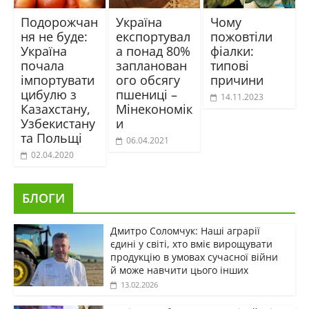
Подорожчан
Україна
Чому
ня не буде:
експортувал
пожовтіли
Україна
а понад 80%
фіалки:
почала
запланован
типові
імпортувати
ого обсягу
причини
цибулю з
пшениці –
14.11.2023
Казахстану,
Мінекономік
Узбекистану
и
та Польщі
06.04.2021
02.04.2020
БЛОГИ
Дмитро Соломчук: Наші аграрії
єдині у світі, хто вміє вирощувати
продукцію в умовах сучасної війни
й може навчити цього інших
13.02.2026