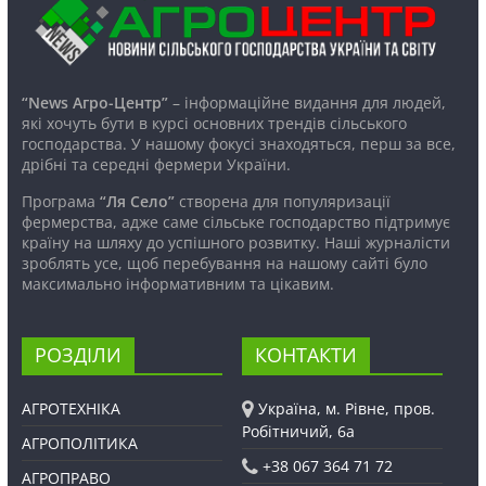
“News Агро-Центр”
– інформаційне видання для людей,
які хочуть бути в курсі основних трендів сільського
господарства. У нашому фокусі знаходяться, перш за все,
дрібні та середні фермери України.
Програма
“Ля Село”
створена для популяризації
фермерства, адже саме сільське господарство підтримує
країну на шляху до успішного розвитку. Наші журналісти
зроблять усе, щоб перебування на нашому сайті було
максимально інформативним та цікавим.
РОЗДІЛИ
КОНТАКТИ
АГРОТЕХНІКА
Україна, м. Рівне, пров.
Робітничий, 6а
АГРОПОЛІТИКА
+38 067 364 71 72
АГРОПРАВО