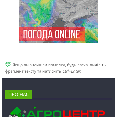
Якщо ви знайшли помилку, будь ласка, виділіть
фрагмент тексту та натисніть
Ctrl+Enter
.
ПРО НАС