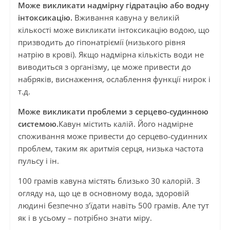
Може викликати надмірну гідратацію або водну
інтоксикацію.
Вживання кавуна у великій
кількості може викликати інтоксикацію водою, що
призводить до гіпонатріємії (низького рівня
натрію в крові). Якщо надмірна кількість води не
виводиться з організму, це може привести до
набряків, виснаження, ослаблення функції нирок і
т.д.
Може викликати проблеми з серцево-судинною
системою.
Кавун містить калій. Його надмірне
споживання може привести до серцево-судинних
проблем, таким як аритмія серця, низька частота
пульсу і ін.
100 грамів кавуна містять близько 30 калорій. З
огляду на, що це в основному вода, здоровій
людині безпечно з’їдати навіть 500 грамів. Але тут
як і в усьому – потрібно знати міру.