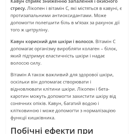
Кавун сприяє зниженню запалення і окисного
стресу.
Лікопен і вітамін C, які містяться в кавуні, є
протизапальними антиоксидантами. Може
допомогти полегшити біль в м’язах за рахунок дії
того ж цитруліну.
Кавун корисний для шкіри і волосся.
Вітамін C
допомагає організму виробляти колаген – білок,
який підтримує еластичність шкіри і надає
волоссю силу.
Вітамін A також важливий для здорової шкіри,
оскільки він допомагає створювати і
відновлювати клітини шкіри. Лікопен і бета-
каротин можуть допомогти захистити шкіру від
сонячних опіків. Кавун, багатий водою і
клітковиною і може допомогти з нормалізацією
функції кишківника.
Побічні ефекти при