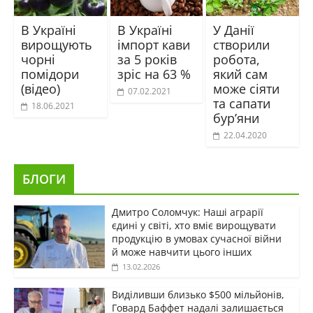
В Україні
В Україні
У Данії
вирощують
імпорт кави
створили
чорні
за 5 років
робота,
помідори
зріс на 63 %
який сам
(відео)
може сіяти
07.02.2021
та сапати
18.06.2021
бур’яни
22.04.2020
БЛОГИ
Дмитро Соломчук: Наші аграрії
єдині у світі, хто вміє вирощувати
продукцію в умовах сучасної війни
й може навчити цього інших
13.02.2026
Виділивши близько $500 мільйонів,
Говард Баффет надалі залишається