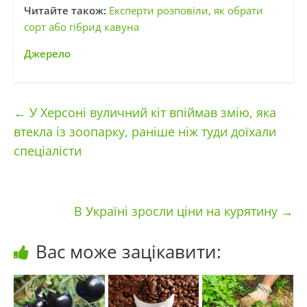
Читайте також:
Експерти розповіли, як обрати
сорт або гібрид кавуна
Джерело
←
У Херсоні вуличний кіт впіймав змію, яка
втекла із зоопарку, раніше ніж туди доїхали
спеціалісти
В Україні зросли ціни на курятину
→
Вас може зацікавити: