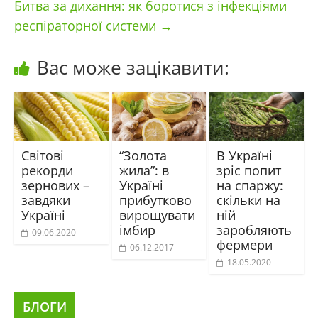
Битва за дихання: як боротися з інфекціями
респіраторної системи
→
Вас може зацікавити:
Світові
“Золота
В Україні
рекорди
жила”: в
зріс попит
зернових –
Україні
на спаржу:
завдяки
прибутково
скільки на
Україні
вирощувати
ній
імбир
заробляють
09.06.2020
фермери
06.12.2017
18.05.2020
БЛОГИ