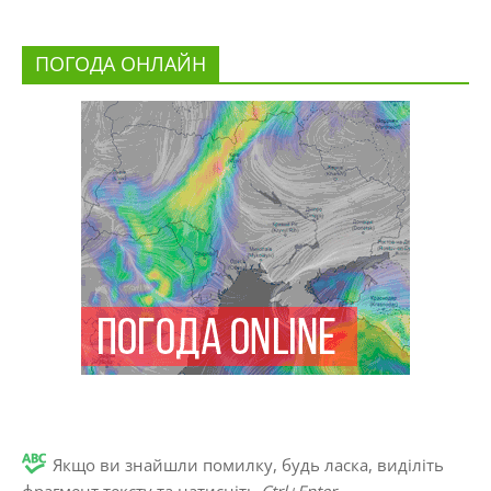
ПОГОДА ОНЛАЙН
Якщо ви знайшли помилку, будь ласка, виділіть
фрагмент тексту та натисніть
Ctrl+Enter
.