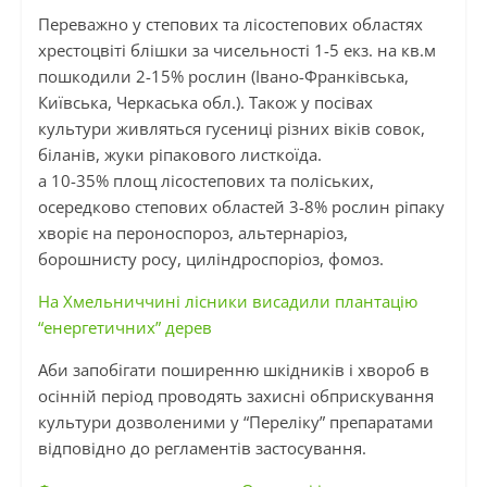
Переважно у степових та лісостепових областях
хрестоцвіті блішки за чисельності 1-5 екз. на кв.м
пошкодили 2-15% рослин (Івано-Франківська,
Київська, Черкаська обл.). Також у посівах
культури живляться гусениці різних віків совок,
біланів, жуки ріпакового листкоїда.
а 10-35% площ лісостепових та поліських,
осередково степових областей 3-8% рослин ріпаку
хворіє на пероноспороз, альтернаріоз,
борошнисту росу, циліндроспоріоз, фомоз.
На Хмельниччині лісники висадили плантацію
“енергетичних” дерев
Аби запобігати поширенню шкідників і хвороб в
осінній період проводять захисні обприскування
культури дозволеними у “Переліку” препаратами
відповідно до регламентів застосування.