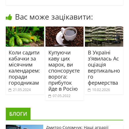
Вас може зацікавити:
Коли садити
Купуючи
В Україні
кабачки за
каву цих
з’явилась Ас
місячним
марок, ви
оціація
календарем:
спонсоруєте
вертикально
поради
ворога:
го
городникам
прибуток
фермерства
йде в Росію
21.05.2024
10.02.2026
07.05.2022
БЛОГИ
Дмитро Соломчук: Наші аграрії