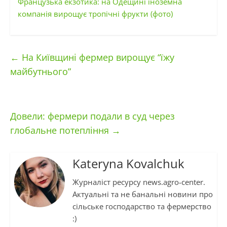
Французька екзотика: на Одещині іноземна
компанія вирощує тропічні фрукти (фото)
←
На Київщині фермер вирощує “їжу
майбутнього”
Довели: фермери подали в суд через
глобальне потепління
→
Kateryna Kovalchuk
Журналіст ресурсу news.agro-center.
Актуальні та не банальні новини про
сільське господарство та фермерство
:)