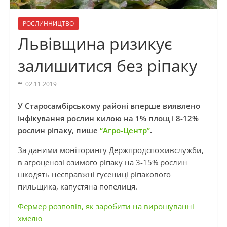
РОСЛИННИЦТВО
Львівщина ризикує
залишитися без ріпаку
02.11.2019
У Старосамбірському районі вперше виявлено
інфікування рослин килою на 1% площ і 8-12%
рослин ріпаку, пише
“Агро-Центр”
.
За даними моніторингу Держпродспоживслужби,
в агроценозі озимого ріпаку на 3-15% рослин
шкодять несправжні гусениці ріпакового
пильщика, капустяна попелиця.
Фермер розповів, як заробити на вирощуванні
хмелю