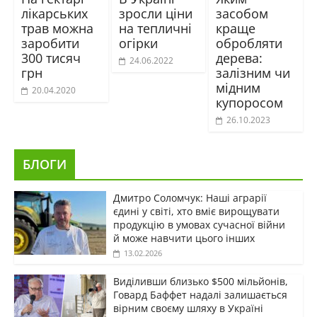
лікарських
зросли ціни
засобом
трав можна
на тепличні
краще
заробити
огірки
обробляти
300 тисяч
дерева:
24.06.2022
грн
залізним чи
мідним
20.04.2020
купоросом
26.10.2023
БЛОГИ
Дмитро Соломчук: Наші аграрії
єдині у світі, хто вміє вирощувати
продукцію в умовах сучасної війни
й може навчити цього інших
13.02.2026
Виділивши близько $500 мільйонів,
Говард Баффет надалі залишається
вірним своєму шляху в Україні