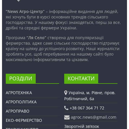
“News Агро-Центр”
– інформаційне видання для людей,
які хочуть бути в курсі основних трендів сільського
господарства. У нашому фокусі знаходяться, перш за все,
дрібні та середні фермери України.
Програма
“Ля Село”
створена для популяризації
фермерства, адже саме сільське господарство підтримує
країну на шляху до успішного розвитку. Наші журналісти
зроблять усе, щоб перебування на нашому сайті було
максимально інформативним та цікавим.
РОЗДІЛИ
КОНТАКТИ
АГРОТЕХНІКА
Україна, м. Рівне, пров.
Робітничий, 6а
АГРОПОЛІТИКА
+38 067 364 71 72
АГРОПРАВО
agroc.news@gmail.com
ЕКО-ФЕРМЕРСТВО
Зворотній зв’язок