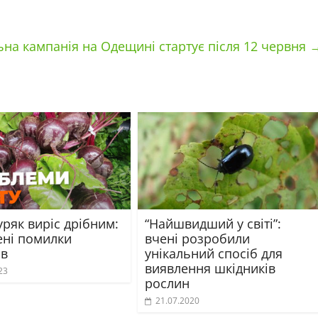
на кампанія на Одещині стартує після 12 червня
ряк виріс дрібним:
“Найшвидший у світі”:
ні помилки
вчені розробили
ів
унікальний спосіб для
виявлення шкідників
23
рослин
21.07.2020