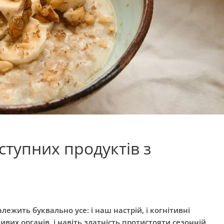
ступних продуктів з
лежить буквально усе: і наш настрій, і когнітивні
ливих органів, і навіть здатність протистояти сезонній