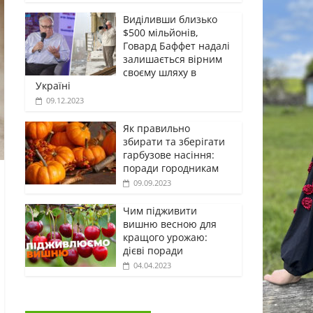
Виділивши близько
$500 мільйонів,
Говард Баффет надалі
залишається вірним
своєму шляху в
Україні
09.12.2023
Як правильно
збирати та зберігати
гарбузове насіння:
поради городникам
09.09.2023
Чим підживити
вишню весною для
кращого урожаю:
дієві поради
04.04.2023