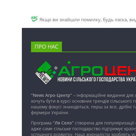
Якщо ви знайшли помилку, будь ласка, вид
ПРО НАС
“News Агро-Центр”
– інформаційне видання для 
хочуть бути в курсі основних трендів сільського 
нашому фокусі знаходяться, перш за все, дрібні т
фермери України.
Програма
“Ля Село”
створена для популяризації
адже саме сільське господарство підтримує країн
успішного розвитку. Наші журналісти зроблять ус