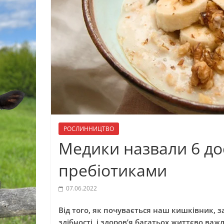
РОСЛИННИЦТВО
Медики назвали 6 до
пребіотиками
07.06.2022
Від того, як почувається наш кишківник, за
здібності, і здоров’я багатьох життєво важ