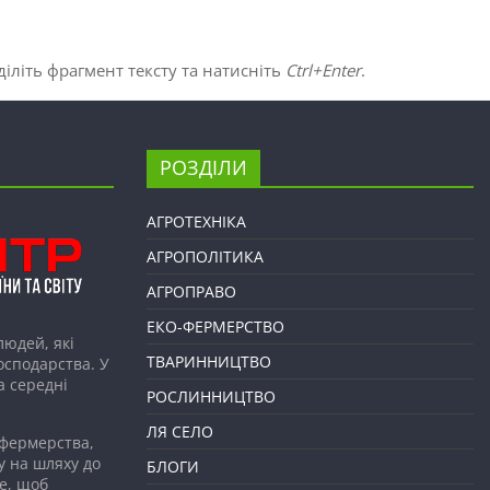
іліть фрагмент тексту та натисніть
Ctrl+Enter
.
РОЗДІЛИ
АГРОТЕХНІКА
АГРОПОЛІТИКА
АГРОПРАВО
ЕКО-ФЕРМЕРСТВО
людей, які
ТВАРИННИЦТВО
господарства. У
а середні
РОСЛИННИЦТВО
ЛЯ СЕЛО
 фермерства,
у на шляху до
БЛОГИ
е, щоб