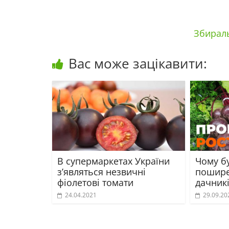
Збираль
Вас може зацікавити:
В супермаркетах України
Чому бу
з’являться незвичні
пошире
фіолетові томати
дачник
24.04.2021
29.09.20