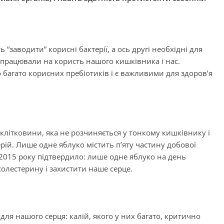
“заводити” корисні бактерії, а ось другі необхідні для
а працювали на користь нашого кишківника і нас.
о багато корисних пребіотиків і є важливими для здоров’я
клітковини, яка не розчиняється у тонкому кишківнику і
ій. Лише одне яблуко містить п’яту частину добової
2015 року підтвердило: лише одне яблуко на день
холестерину і захистити наше серце.
для нашого серця: калій, якого у них багато, критично