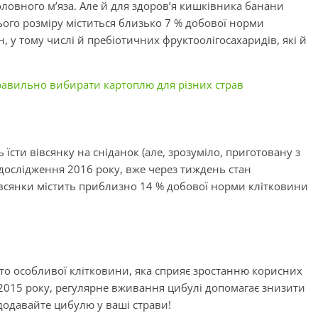
овного м’яза. Але й для здоров’я кишківника банани
ього розміру міститься близько 7 % добової норми
, у тому числі й пребіотичних фруктоолігосахаридів, які й
правильно вибирати картоплю для різних страв
їсти вівсянку на сніданок (але, зрозуміло, приготовану з
 дослідження 2016 року, вже через тиждень стан
всянки містить приблизно 14 % добової норми клітковини
ато особливої клітковини, яка сприяє зростанню корисних
 2015 року, регулярне вживання цибулі допомагає знизити
додавайте цибулю у ваші страви!