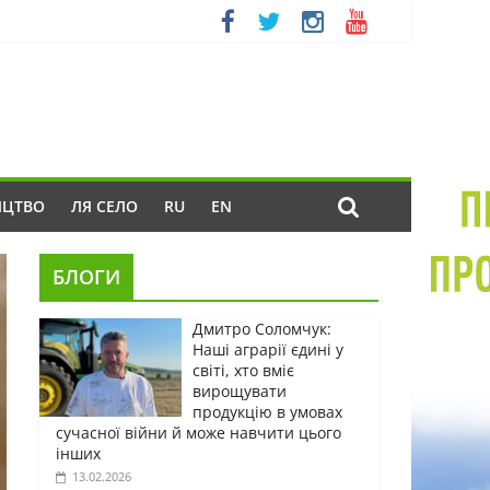
ИЦТВО
ЛЯ СЕЛО
RU
EN
БЛОГИ
Дмитро Соломчук:
Наші аграрії єдині у
світі, хто вміє
вирощувати
продукцію в умовах
сучасної війни й може навчити цього
інших
13.02.2026