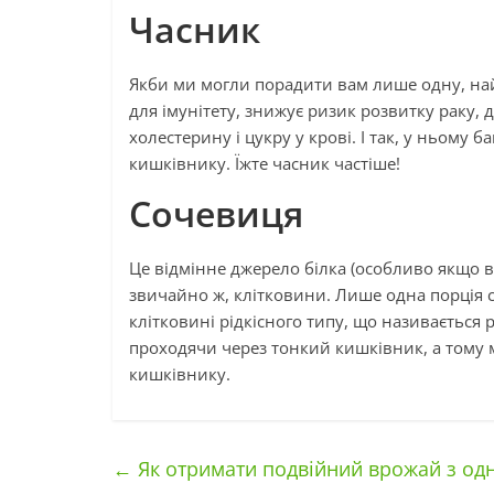
Часник
Якби ми могли порадити вам лише одну, най
для імунітету, знижує ризик розвитку раку,
холестерину і цукру у крові. І так, у ньому 
кишківнику. Їжте часник частіше!
Сочевиця
Це відмінне джерело білка (особливо якщо ви
звичайно ж, клітковини. Лише одна порція 
клітковині рідкісного типу, що називається
проходячи через тонкий кишківник, а тому м
кишківнику.
←
Як отримати подвійний врожай з одн