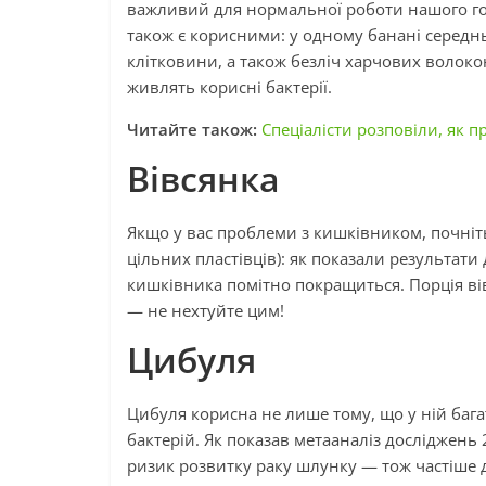
важливий для нормальної роботи нашого гол
також є корисними: у одному банані середн
клітковини, а також безліч харчових волокон
живлять корисні бактерії.
Читайте також:
Спеціалісти розповіли, як 
Вівсянка
Якщо у вас проблеми з кишківником, почніть 
цільних пластівців): як показали результати
кишківника помітно покращиться. Порція ві
— не нехтуйте цим!
Цибуля
Цибуля корисна не лише тому, що у ній баг
бактерій. Як показав метааналіз досліджень
ризик розвитку раку шлунку — тож частіше 