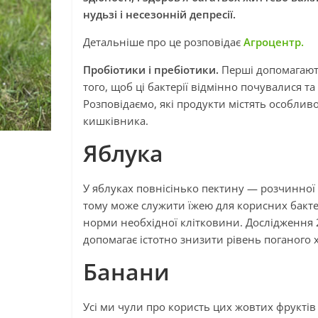
нудьзі і несезонній депресії.
Детальніше про це розповідає
Агроцентр.
Пробіотики і пребіотики.
Перші допомагають 
того, щоб ці бактерії відмінно почувалися т
Розповідаємо, які продукти містять особлив
кишківника.
Яблука
У яблуках повнісінько пектину — розчинної 
тому може служити їжею для корисних бактер
норми необхідної клітковини. Дослідження 
допомагає істотно знизити рівень поганого 
Банани
Усі ми чули про користь цих жовтих фруктів 