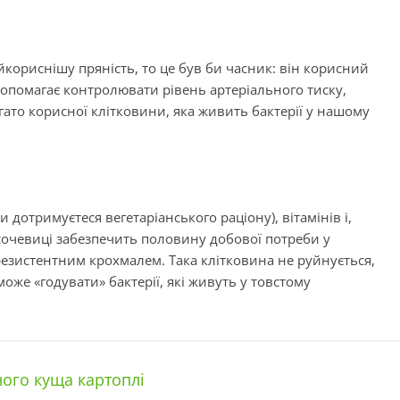
кориснішу пряність, то це був би часник: він корисний
 допомагає контролювати рівень артеріального тиску,
багато корисної клітковини, яка живить бактерії у нашому
 дотримуєтеся вегетаріанського раціону), вітамінів і,
сочевиці забезпечить половину добової потреби у
 резистентним крохмалем. Така клітковина не руйнується,
оже «годувати» бактерії, які живуть у товстому
ого куща картоплі