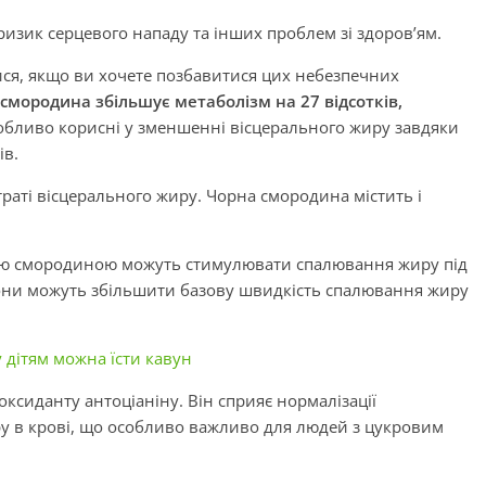
изик серцевого нападу та інших проблем зі здоров’ям.
ися, якщо ви хочете позбавитися цих небезпечних
смородина збільшує метаболізм на 27 відсотків,
обливо корисні у зменшенні вісцерального жиру завдяки
ів.
траті вісцерального жиру. Чорна смородина містить і
ною смородиною можуть стимулювати спалювання жиру під
о вони можуть збільшити базову швидкість спалювання жиру
у дітям можна їсти кавун
сиданту антоціаніну. Він сприяє нормалізації
ру в крові, що особливо важливо для людей з цукровим