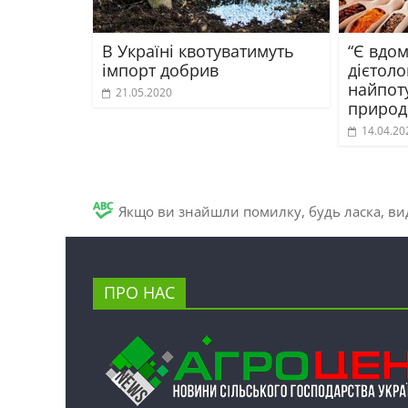
В Україні квотуватимуть
“Є вдом
імпорт добрив
дієтоло
найпот
21.05.2020
природ
14.04.20
Якщо ви знайшли помилку, будь ласка, вид
ПРО НАС