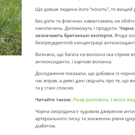
Що довше людина його “носить”, то вищий р
Без дієти та фізичних навантажень не обійт
накопичень. Допоможуть і продукти.
Чорна 
зазначають британські експерти.
Ягоди ос
безпрецедентній концентрації антиоксидант
Визнано, що багата на волокна їжа сприяє в
антиоксиданти, і харчові волокна.
Дослідження показали, що добавки із чор
час вправ, а деякі дані свідчать про те, щ
та у стані спокою.
Читайте також:
Лікар розповіла, з якого вік
Чорна смородина є чудовим джерелом антиок
артеріального тиску та зниженню рівня цук
діабетом.