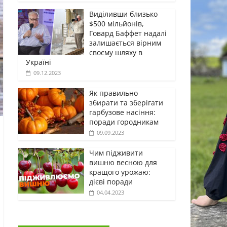
Виділивши близько
$500 мільйонів,
Говард Баффет надалі
залишається вірним
своєму шляху в
Україні
09.12.2023
Як правильно
збирати та зберігати
гарбузове насіння:
поради городникам
09.09.2023
Чим підживити
вишню весною для
кращого урожаю:
дієві поради
04.04.2023