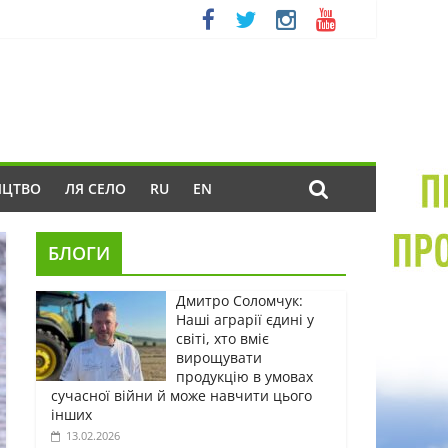
ИЦТВО
ЛЯ СЕЛО
RU
EN
БЛОГИ
Дмитро Соломчук:
Наші аграрії єдині у
світі, хто вміє
вирощувати
продукцію в умовах
сучасної війни й може навчити цього
інших
13.02.2026