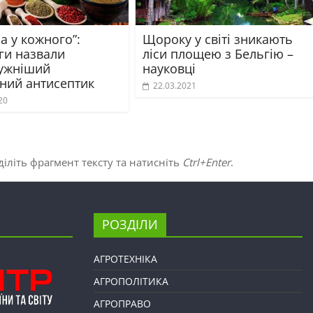
а у кожного”:
Щороку у світі зникають
ги назвали
ліси площею з Бельгію –
ужніший
науковці
ний антисептик
22.03.2021
20
іліть фрагмент тексту та натисніть
Ctrl+Enter
.
РОЗДІЛИ
АГРОТЕХНІКА
АГРОПОЛІТИКА
АГРОПРАВО