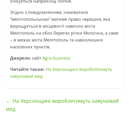
очікується наприкінці липня.
Згідно з повідомленням, називатися
“мелітопольською” матиме право черешня, яка
вирощується в місцевості навколо міста
Мелітополь на обох берегах річки Молочна, а саме
– в межах міста Мелітополь та навколишніх
населених пунктів.
Джерело:
сайт
Agro-business
Читайте також:
На Херсонщині вироблятимуть
кавуновий мед
←
На Херсонщині вироблятимуть кавуновий
мед