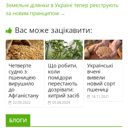
Земельні ділянки в Україні тепер реєструють
за новим принципом
→
Вас може зацікавити:
Четверте
Що робити,
Українські
судно з
коли
вчені
пшеницею
помідори
вивели
вирушило
перестають
новий сорт
до
дозрівати:
пшениці
Афганістану
хитрий засіб
18.11.2021
22.09.2022
05.08.2024
БЛОГИ