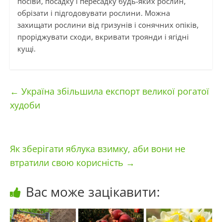
посіви, посадку і пересадку будь-яких рослин,
обрізати і підгодовувати рослини. Можна
захищати рослини від гризунів і сонячних опіків,
проріджувати сходи, вкривати троянди і ягідні
кущі.
←
Україна збільшила експорт великої рогатої
худоби
Як зберігати яблука взимку, аби вони не
втратили свою корисність
→
Вас може зацікавити: