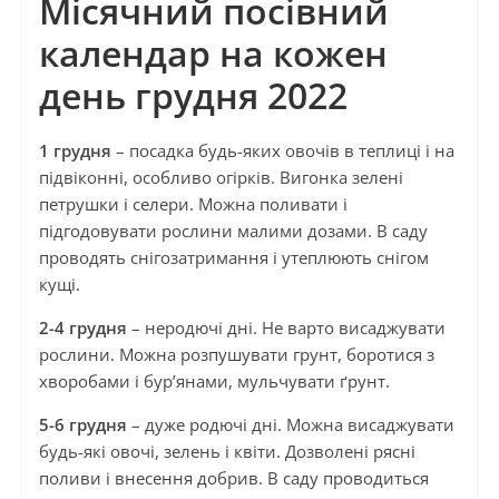
Місячний посівний
календар на кожен
день грудня 2022
1 грудня
– посадка будь-яких овочів в теплиці і на
підвіконні, особливо огірків. Вигонка зелені
петрушки і селери. Можна поливати і
підгодовувати рослини малими дозами. В саду
проводять снігозатримання і утеплюють снігом
кущі.
2-4 грудня
– неродючі дні. Не варто висаджувати
рослини. Можна розпушувати грунт, боротися з
хворобами і бур’янами, мульчувати ґрунт.
5-6 грудня
– дуже родючі дні. Можна висаджувати
будь-які овочі, зелень і квіти. Дозволені рясні
поливи і внесення добрив. В саду проводиться