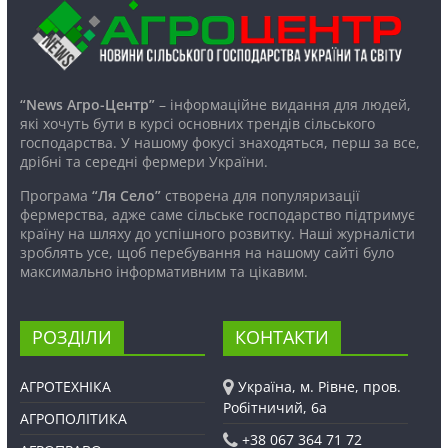
“News Агро-Центр”
– інформаційне видання для людей,
які хочуть бути в курсі основних трендів сільського
господарства. У нашому фокусі знаходяться, перш за все,
дрібні та середні фермери України.
Програма
“Ля Село”
створена для популяризації
фермерства, адже саме сільське господарство підтримує
країну на шляху до успішного розвитку. Наші журналісти
зроблять усе, щоб перебування на нашому сайті було
максимально інформативним та цікавим.
РОЗДІЛИ
КОНТАКТИ
АГРОТЕХНІКА
Україна, м. Рівне, пров.
Робітничий, 6а
АГРОПОЛІТИКА
+38 067 364 71 72