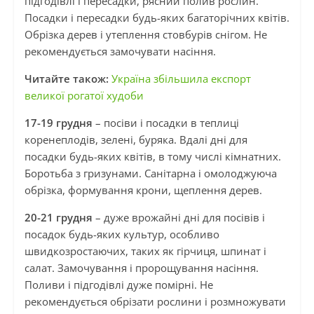
підгодівлі і пересадки, рясний полив рослин.
Посадки і пересадки будь-яких багаторічних квітів.
Обрізка дерев і утеплення стовбурів снігом. Не
рекомендується замочувати насіння.
Читайте також:
Україна збільшила експорт
великої рогатої худоби
17-19 грудня
– посіви і посадки в теплиці
коренеплодів, зелені, буряка. Вдалі дні для
посадки будь-яких квітів, в тому числі кімнатних.
Боротьба з гризунами. Санітарна і омолоджуюча
обрізка, формування крони, щеплення дерев.
20-21 грудня
– дуже врожайні дні для посівів і
посадок будь-яких культур, особливо
швидкозростаючих, таких як гірчиця, шпинат і
салат. Замочування і пророщування насіння.
Поливи і підгодівлі дуже помірні. Не
рекомендується обрізати рослини і розмножувати