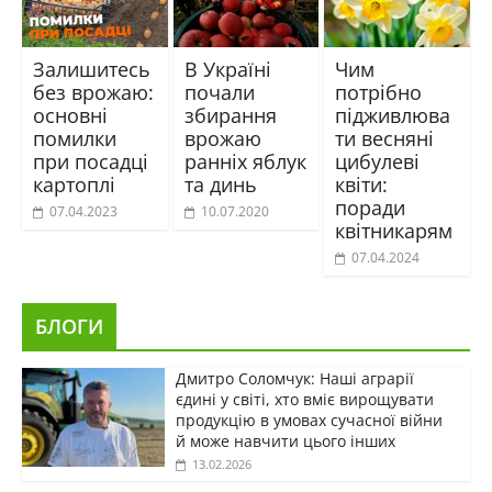
Залишитесь
В Україні
Чим
без врожаю:
почали
потрібно
основні
збирання
підживлюва
помилки
врожаю
ти весняні
при посадці
ранніх яблук
цибулеві
картоплі
та динь
квіти:
поради
07.04.2023
10.07.2020
квітникарям
07.04.2024
БЛОГИ
Дмитро Соломчук: Наші аграрії
єдині у світі, хто вміє вирощувати
продукцію в умовах сучасної війни
й може навчити цього інших
13.02.2026