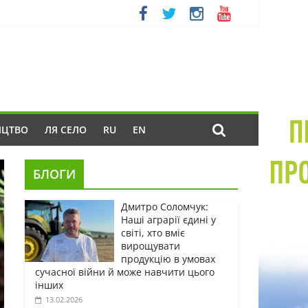
ИЦТВО
ЛЯ СЕЛО
RU
EN
БЛОГИ
Дмитро Соломчук:
Наші аграрії єдині у
світі, хто вміє
вирощувати
продукцію в умовах
сучасної війни й може навчити цього
інших
13.02.2026