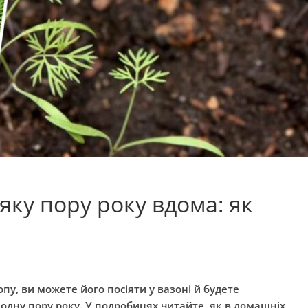
яку пору року вдома: як
у, ви можете його посіяти у вазоні й будете
лодну пору року. У подробицях читайте, як в домашніх