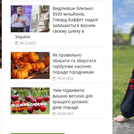
Виділивши близько
$500 мільйонів,
Говард Баффет надалі
залишається вірним
своєму шляху в
Україні
09.12.2023
Як правильно
збирати та зберігати
гарбузове насіння:
поради городникам
09.09.2023
Чим підживити
вишню весною для
кращого урожаю:
дієві поради
04.04.2023