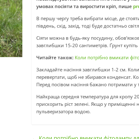
умовах посіяти та виростити кріп, пише
pr
В першу чергу треба вибрати місце, де стоя
південь, схід, захід, тоді буде достатньо світл
Сіяти можна в будь-яку посудину, обов’язк
завглибшки 15-20 сантиметрів. Ґрунт купіть
Читайте також:
Коли потрібно вмикати фіт
Закладайте насіння завглибшки 1-2 см. Коли 
перевертати, щоб не збирався конденсат. Ко
Перед посівом насіння бажано потримати у те
Найкраща середня температура для кропу 20
прискорить ріст зелені. Якщо у приміщенні н
пульверизатора водою.
←
Коли потрібно вмикати фітолампу дл