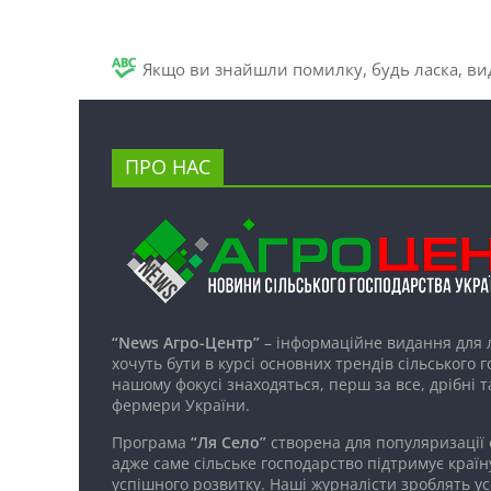
Якщо ви знайшли помилку, будь ласка, вид
ПРО НАС
“News Агро-Центр”
– інформаційне видання для 
хочуть бути в курсі основних трендів сільського 
нашому фокусі знаходяться, перш за все, дрібні т
фермери України.
Програма
“Ля Село”
створена для популяризації
адже саме сільське господарство підтримує країн
успішного розвитку. Наші журналісти зроблять ус