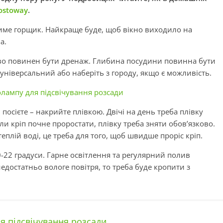
ostoway
.
тиме горщик. Найкраще буде, щоб вікно виходило на
а.
ово повинен бути дренаж. Глибина посудини повинна бути
 універсальний або наберіть з городу, якщо є можливість.
олампу для підсвічування розсади
посієте – накрийте плівкою. Двічі на день треба плівку
ли кріп почне проростати, плівку треба зняти обов’язково.
плій воді, це треба для того, щоб швидше проріс кріп.
-22 градуси. Гарне освітлення та регулярний полив
едостатньо вологе повітря, то треба буде кропити з
я підсвічування розсади