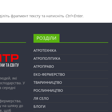
іліть фрагмент тексту та натисніть
Ctrl+Enter
.
РОЗДІЛИ
АГРОТЕХНІКА
АГРОПОЛІТИКА
АГРОПРАВО
ЕКО-ФЕРМЕРСТВО
людей, які
ТВАРИННИЦТВО
господарства. У
а середні
РОСЛИННИЦТВО
ЛЯ СЕЛО
 фермерства,
у на шляху до
БЛОГИ
е, щоб