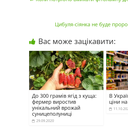
Цибуля-сіянка не буде проро
Вас може зацікавити:
До 300 грамів ягід з куща:
В Украї
фермер виростив
ціни на
унікальний врожай
11.10.20
суницеполуниці
29.09.2020