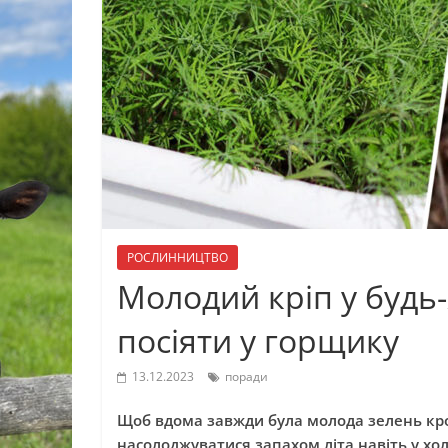
РОСЛИННИЦТВО
Молодий кріп у будь-
посіяти у горщику
13.12.2023
поради
Щоб вдома завжди була молода зелень кроп
насолоджуватися запахом літа навіть у хо