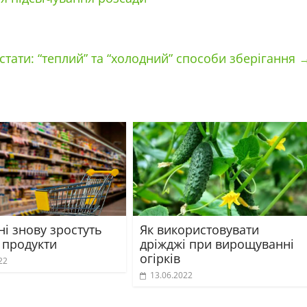
стати: “теплий” та “холодний” способи зберігання
ні знову зростуть
Як використовувати
 продукти
дріжджі при вирощуванні
огірків
22
13.06.2022