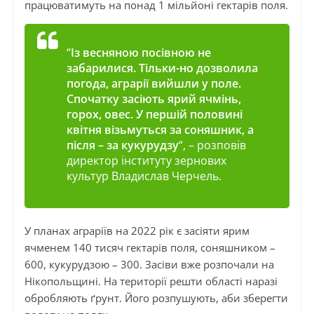
працюватимуть на понад 1 мільйоні гектарів поля.
“
Із весняною посівною не
забарилися. Тільки-но дозволила
погода, аграрії вийшли у поле.
Спочатку засіють ярий ячмінь,
горох, овес. У першій половині
квітня візьмуться за соняшник, а
після – за кукурудзу
“, – розповів
директор інституту зернових
культур Владислав Черчель.
У планах аграріїв на 2022 рік є засіяти ярим
ячменем 140 тисяч гектарів поля, соняшником –
600, кукурудзою – 300. Засіви вже розпочали на
Нікопольщині. На території решти області наразі
обробляють ґрунт. Його розпушують, аби зберегти