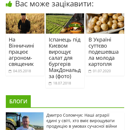
Вас може зацікавити:
На
Іспанець під
В Україні
Вінничині
Києвом
суттєво
працює
вирощує
подешевша
агроном-
салат для
ла молода
священик
бургерів
картопля
МакДональд
04.05.2018
01.07.2020
за (фото)
18.07.2018
БЛОГИ
Дмитро Соломчук: Наші аграрії
єдині у світі, хто вміє вирощувати
продукцію в умовах сучасної війни