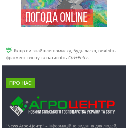
Якщо ви знайшли помилку, будь ласка, виділіть
фрагмент тексту та натисніть
Ctrl+Enter
.
ПРО НАС
“News Агро-Центр”
– інформаційне видання для людей,