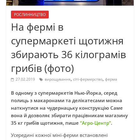
РОСЛИННИЦТВО
На фермі в
супермаркеті щотижня
збирають 36 кілограмів
грибів (фото)
,
,
27.02.2019
вирощування
сіті-фермерство
ферма
В одному з супермаркетів Нью-Йорка, серед
полиць з макаронами та делікатесами можна
наткнутися на чудернацьку конструкцію Саме
вона й дозволяє збирати працівникам магазину
35 кг грибів щотижня, пише
“Агро-Центр”
.
Усередині кожної міні-ферми встановлені