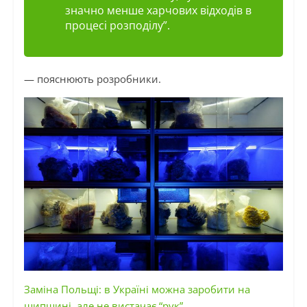
значно менше харчових відходів в
процесі розподілу”.
— пояснюють розробники.
Заміна Польщі: в Україні можна заробити на
шипшині, але не вистачає “рук”