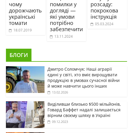
чому
помилки у
розсаду:
дорожчають
догляді —
покрокова
українські
які умови
інструкція
томати
потрібно
05.03.2024
забезпечити
18.07.2019
13.11.2024
БЛОГИ
Дмитро Соломчук: Наші аграрії
єдині у світі, хто вміє вирощувати
продукцію в умовах сучасної війни
й може навчити цього інших
13.02.2026
Виділивши близько $500 мільйонів,
Говард Баффет надалі залишається
вірним своєму шляху в Україні
09.12.2023