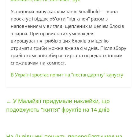
Установки випускає компанія Smallhold — вона
проектує і віддає об’єкти “під ключ” разом з
наповненням у вигляді щеплених міцелієм блоків
з тирси. При правильних умовах для
вирощування грибів з цих блоків з міцелію
отримати гриби можна вже за сім днів. Після збору
грибів компанія збирає тирса та передає їх іншим
споживачам на компост.
В Україні зростає попит на “нестандартну” капусту
←
У Малайзії придумали наклейки, що
подовжують “життя” фруктів на 14 днів
На Львівщині почнуть переробляти мед на