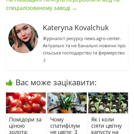
спеціалізованому заводі
→
Kateryna Kovalchuk
Журналіст ресурсу news.agro-center.
Актуальні та не банальні новини про
сільське господарство та фермерство
:)
Вас може зацікавити:
Помідори за
Чому
Як і коли
ціною
спатифілум
сіяти цвітну
золота:
не цвіте: 3
капусту на