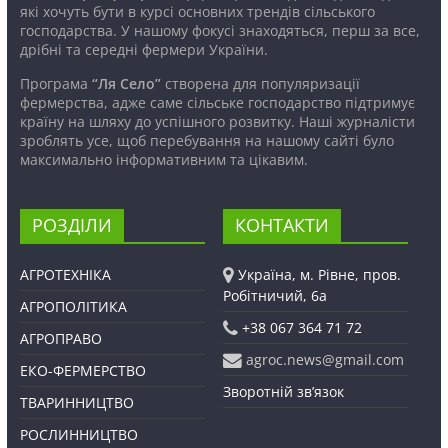
які хочуть бути в курсі основних трендів сільського
господарства. У нашому фокусі знаходяться, перш за все,
дрібні та середні фермери України.
Програма
“Ля Село”
створена для популяризації
фермерства, адже саме сільське господарство підтримує
країну на шляху до успішного розвитку. Наші журналісти
зроблять усе, щоб перебування на нашому сайті було
максимально інформативним та цікавим.
РОЗДІЛИ
КОНТАКТИ
АГРОТЕХНІКА
Україна, м. Рівне, пров.
Робітничий, 6а
АГРОПОЛІТИКА
+38 067 364 71 72
АГРОПРАВО
agroc.news@gmail.com
ЕКО-ФЕРМЕРСТВО
Зворотній зв’язок
ТВАРИННИЦТВО
РОСЛИННИЦТВО