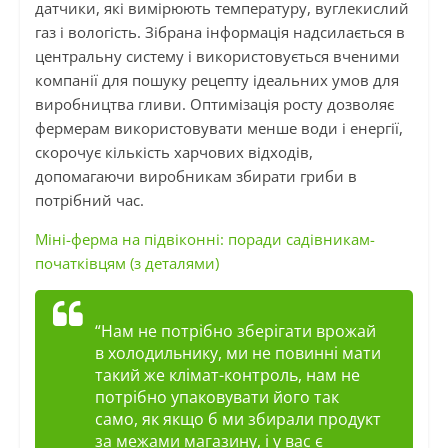
датчики, які вимірюють температуру, вуглекислий
газ і вологість. Зібрана інформація надсилається в
центральну систему і використовується вченими
компанії для пошуку рецепту ідеальних умов для
виробництва гливи. Оптимізація росту дозволяє
фермерам використовувати менше води і енергії,
скорочує кількість харчових відходів,
допомагаючи виробникам збирати гриби в
потрібний час.
Міні-ферма на підвіконні: поради садівникам-
початківцям (з деталями)
“Нам не потрібно зберігати врожай
в холодильнику, ми не повинні мати
такий же клімат-контроль, нам не
потрібно упаковувати його так
само, як якщо б ми збирали продукт
за межами магазину, і у вас є