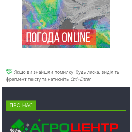
Якщо ви знайшли помилку, будь ласка, виділіть
фрагмент тексту та натисніть
Ctrl+Enter
.
ПРО НАС