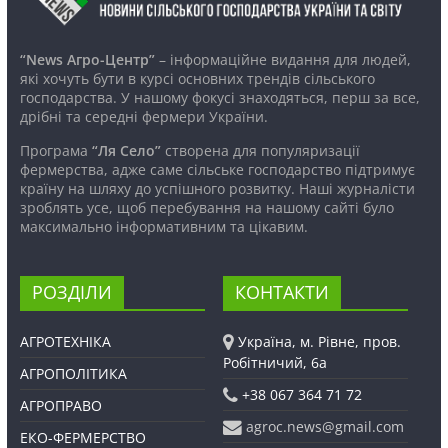
“News Агро-Центр”
– інформаційне видання для людей,
які хочуть бути в курсі основних трендів сільського
господарства. У нашому фокусі знаходяться, перш за все,
дрібні та середні фермери України.
Програма
“Ля Село”
створена для популяризації
фермерства, адже саме сільське господарство підтримує
країну на шляху до успішного розвитку. Наші журналісти
зроблять усе, щоб перебування на нашому сайті було
максимально інформативним та цікавим.
РОЗДІЛИ
КОНТАКТИ
АГРОТЕХНІКА
Україна, м. Рівне, пров.
Робітничий, 6а
АГРОПОЛІТИКА
+38 067 364 71 72
АГРОПРАВО
agroc.news@gmail.com
ЕКО-ФЕРМЕРСТВО