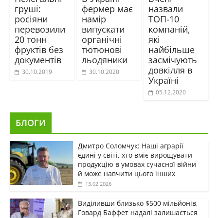
груші:
фермер має
назвали
росіяни
намір
ТОП-10
перевозили
випускати
компаній,
20 тонн
органічні
які
фруктів без
тютюнові
найбільше
документів
льодяники
засмічують
довкілля в
30.10.2019
30.10.2020
Україні
05.12.2020
БЛОГИ
Дмитро Соломчук: Наші аграрії
єдині у світі, хто вміє вирощувати
продукцію в умовах сучасної війни
й може навчити цього інших
13.02.2026
Виділивши близько $500 мільйонів,
Говард Баффет надалі залишається