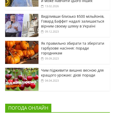
й може навчити цього інших
13.02.2026
Виділивши близько $500 мільйонів,
Говард Баффет надалі залишається
вірним своєму шляху в Україні
09.12.2023
Як правильно збирати та зберігати
гарбузове насіння: поради
городникам
09.09.2023
Чим підживити вишню весною для
кращого урожаю: дієві поради
04.04.2023
ПОГОДА ОНЛАЙН