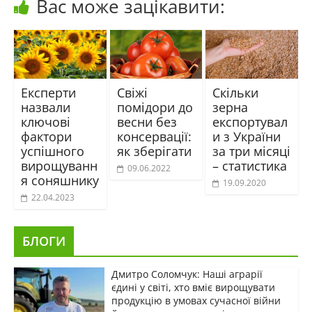
Вас може зацікавити:
Експерти
Свіжі
Скільки
назвали
помідори до
зерна
ключові
весни без
експортувал
фактори
консервації:
и з України
успішного
як зберігати
за три місяці
вирощуванн
– статистика
09.06.2022
я соняшнику
19.09.2020
22.04.2023
БЛОГИ
Дмитро Соломчук: Наші аграрії
єдині у світі, хто вміє вирощувати
продукцію в умовах сучасної війни